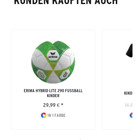
KUNDEN KAUFTEN AUCH
ERIMA HYBRID LITE 290 FUSSBALL K
KINDER 
INDER
29,99 € *
14,99 €
IN 1 FARBE
IN