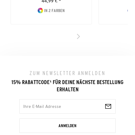
44,99 € *
29
IN 2 FARBEN
I
ZUM NEWSLETTER ANMELDEN
15% RABATTCODE
¹
FÜR DEINE NÄCHSTE BESTELLUNG
ERHALTEN
ANMELDEN