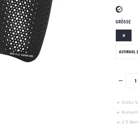
GRÖSSE
M
AUSWAHL 
Gratis 
Kostenf
2-5 Wer