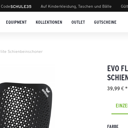
 Code
Auf Kinderkleidung, Taschen und Bälle
Gül
SCHULE35
EQUIPMENT
KOLLEKTIONEN
OUTLET
GUTSCHEINE
rlite Schienbeinschoner
EVO F
SCHIE
39,99 € *
EINZ
FARBE