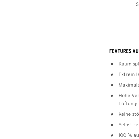
S
FEATURES AU
Kaum sp
Extrem l
Maximale 
Hohe Ven
Lüftungs
Keine st
Selbst r
100 % au