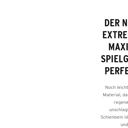
DER N
EXTRE
MAXI
PIELG
ERFEK
Noch leich
Material, d
regene
unschlagb
Schienbein id
und