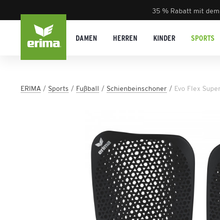
35 % Rabatt mit dem
DAMEN
HERREN
KINDER
SPORTS
ERIMA
Sports
Fußball
Schienbeinschoner
Evo Flex Supe