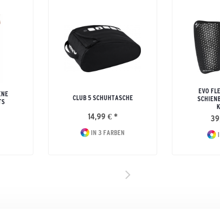
EVO FL
ENE
CLUB 5 SCHUHTASCHE
SCHIEN
TS
K
14,99 € *
39
IN 3 FARBEN
I