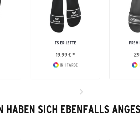
0
TS ERILETTE
PREMI
19,99 € *
29
IN 1 FARBE
I
 HABEN SICH EBENFALLS ANGE