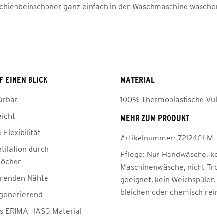
chienbeinschoner ganz einfach in der Waschmaschine wasche
F EINEN BLICK
MATERIAL
ürbar
100% Thermoplastische Vul
eicht
MEHR ZUM PRODUKT
Flexibilität
Artikelnummer:
7212401-M
tilation durch
Pflege:
Nur Handwäsche, k
löcher
Maschinenwäsche, nicht Tr
örenden Nähte
geeignet, kein Weichspüler,
bleichen oder chemisch rei
egenerierend
s ERIMA HASG Material