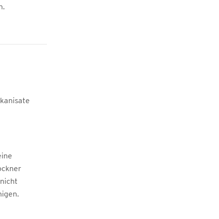
n.
kanisate
eine
ockner
 nicht
nigen.