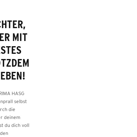
CHTER,
ER MIT
TES S
ZDEM P
IEBEN!
 ERIMA HASG
prall selbst
rch die
ner deinem
t du dich voll
 den