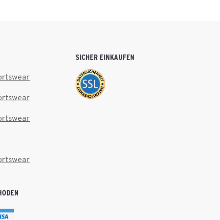
SICHER EINKAUFEN
ortswear
ortswear
ortswear
ortswear
HODEN