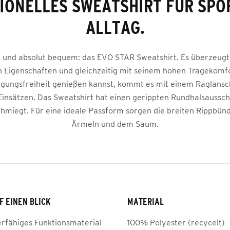
IONELLES SWEATSHIRT FÜR SPO
ALLTAG.
l und absolut bequem: das EVO STAR Sweatshirt. Es überzeugt
n Eigenschaften und gleichzeitig mit seinem hohen Tragekomf
gungsfreiheit genießen kannst, kommt es mit einem Raglansc
Einsätzen. Das Sweatshirt hat einen gerippten Rundhalsausschn
chmiegt. Für eine ideale Passform sorgen die breiten Rippbün
Ärmeln und dem Saum.
F EINEN BLICK
MATERIAL
erfähiges Funktionsmaterial
100% Polyester (recycelt)