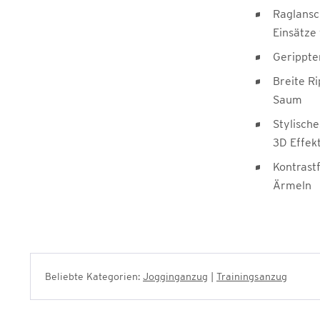
Raglansc
Einsätze
Gerippte
Breite R
Saum
Stylisch
3D Effek
Kontrast
Ärmeln
Beliebte Kategorien:
Jogginganzug
|
Trainingsanzug