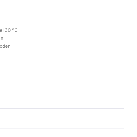
i 30 °C,
in
 oder