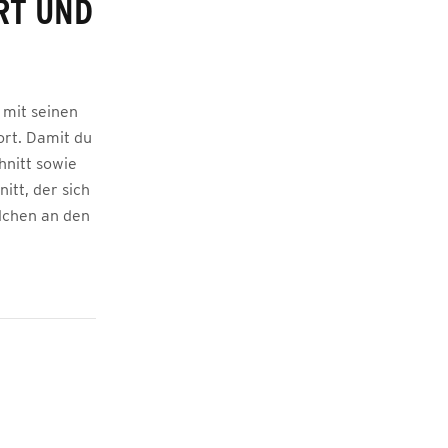
RT UND
 mit seinen
ort. Damit du
hnitt sowie
itt, der sich
dchen an den