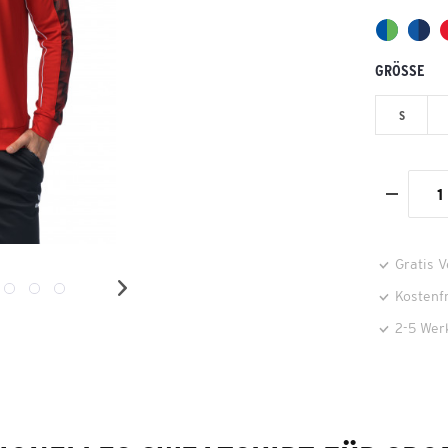
GRÖSSE
S
Gratis 
Kostenf
2-5 Wer