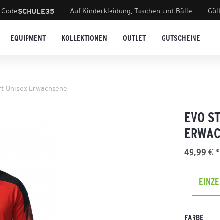
 Code
Auf Kinderkleidung, Taschen und Bälle
Gül
SCHULE35
EQUIPMENT
KOLLEKTIONEN
OUTLET
GUTSCHEINE
rt Unisex Erwachsene
EVO S
ERWAC
49,99 € *
EINZ
FARBE