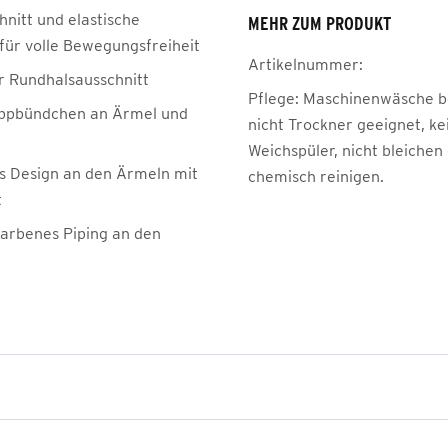
hnitt und elastische
MEHR ZUM PRODUKT
 für volle Bewegungsfreiheit
Artikelnummer:
r Rundhalsausschnitt
Pflege:
Maschinenwäsche be
ippbündchen an Ärmel und
nicht Trockner geeignet, ke
Weichspüler, nicht bleichen
es Design an den Ärmeln mit
chemisch reinigen.
t
farbenes Piping an den