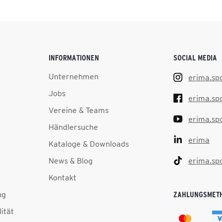
INFORMATIONEN
SOCIAL MEDIA
Unternehmen
erima.sp
Jobs
erima.sp
Vereine & Teams
erima.sp
Händlersuche
erima
Kataloge & Downloads
News & Blog
erima.sp
Kontakt
ng
ZAHLUNGSMET
lität