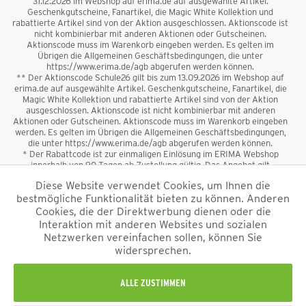
31.12.2026 im Webshop auf erima.de auf ausgewählte Artikel.
Geschenkgutscheine, Fanartikel, die Magic White Kollektion und
rabattierte Artikel sind von der Aktion ausgeschlossen. Aktionscode ist
nicht kombinierbar mit anderen Aktionen oder Gutscheinen.
Aktionscode muss im Warenkorb eingeben werden. Es gelten im
Übrigen die Allgemeinen Geschäftsbedingungen, die unter
https://www.erima.de/agb abgerufen werden können.
** Der Aktionscode Schule26 gilt bis zum 13.09.2026 im Webshop auf
erima.de auf ausgewählte Artikel. Geschenkgutscheine, Fanartikel, die
Magic White Kollektion und rabattierte Artikel sind von der Aktion
ausgeschlossen. Aktionscode ist nicht kombinierbar mit anderen
Aktionen oder Gutscheinen. Aktionscode muss im Warenkorb eingeben
werden. Es gelten im Übrigen die Allgemeinen Geschäftsbedingungen,
die unter https://www.erima.de/agb abgerufen werden können.
* Der Rabattcode ist zur einmaligen Einlösung im ERIMA Webshop
innerhalb von 90 Tagen ab Zustellung gültig. Das Angebot gilt
ausschließlich für Erstanmeldungen zum Newsletter. Reduzierte Ware
Diese Website verwendet Cookies, um Ihnen die
sowie Geschenkgutscheine sind vom Rabatt ausgeschlossen. Der
bestmögliche Funktionalität bieten zu können. Anderen
Rabattcode ist nicht mit anderen Aktionen oder Gutscheinen
kombinierbar. Der Mindestbestellwert beträgt 50 €
Cookies, die der Direktwerbung dienen oder die
*
Interaktion mit anderen Websites und sozialen
Netzwerken vereinfachen sollen, können Sie
*Alle Preise verstehen sich inkl. Mehrwertsteuer und zzgl.
widersprechen.
Versandkosten
und ggf. Nachnahmegebühren, wenn nicht anders
beschrieben.
Impressum
AGB
Datenschutzinformation