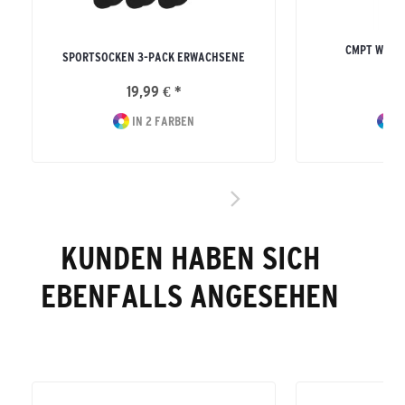
CMPT WINGS
SPORTSOCKEN 3-PACK ERWACHSENE
ERW
19,99 € *
34
IN 2 FARBEN
IN
KUNDEN HABEN SICH
EBENFALLS ANGESEHEN