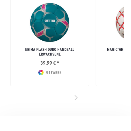
ERIMA FLASH DURO HANDBALL
MAGIC WHITE 
ERWACHSENE
ERW
39,99 € *
29
IN 1 FARBE
I