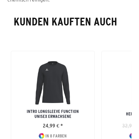
KUNDEN KAUFTEN AUCH
INTRO LONGSLEEVE FUNCTION
HERREN
UNISEX ERWACHSENE
24,99 € *
32,99 €
IN 8 FARBEN
I