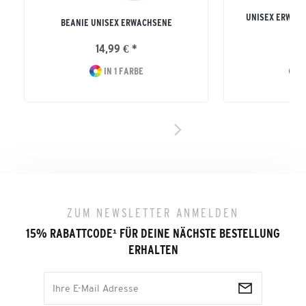
UNISEX ERWAC
BEANIE UNISEX ERWACHSENE
14,99 € *
19
IN 1 FARBE
I
ZUM NEWSLETTER ANMELDEN
15% RABATTCODE
¹
FÜR DEINE NÄCHSTE BESTELLUNG
ERHALTEN