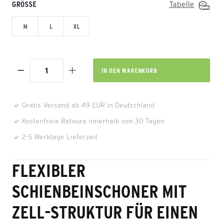
GRÖSSE
Tabelle
M
L
XL
IN DEN
WARENKORB
Gratis Versand ab 49 EUR in Deutschland
Kostenfreie Retoure innerhalb von 30 Tagen
2-5 Werktage Lieferzeit
FLEXIBLER
SCHIENBEINSCHONER MIT
ZELL-STRUKTUR FÜR EINEN