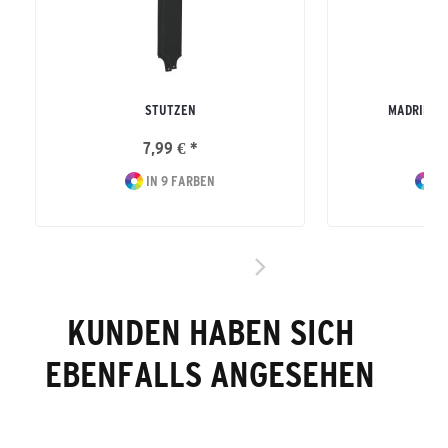
STUTZEN
MADRID S
7,99 € *
10
IN 9 FARBEN
IN
KUNDEN HABEN SICH
EBENFALLS ANGESEHEN