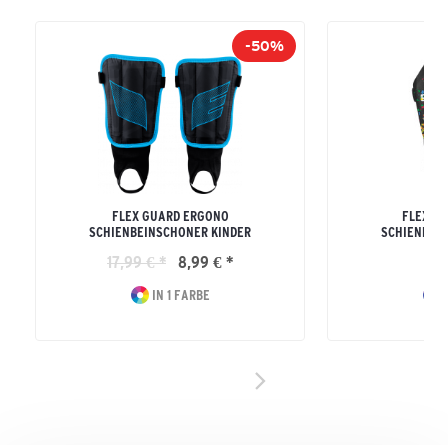
-50%
FLEX GUARD ERGONO
FLEX G
SCHIENBEINSCHONER KINDER
SCHIENBEI
17,99 € *
8,99 € *
29
IN 1 FARBE
I