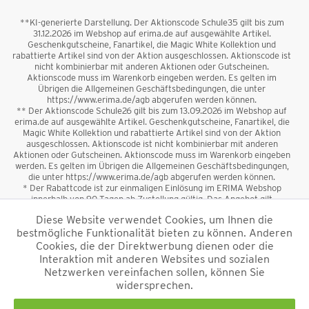
**KI-generierte Darstellung. Der Aktionscode Schule35 gilt bis zum
31.12.2026 im Webshop auf erima.de auf ausgewählte Artikel.
Geschenkgutscheine, Fanartikel, die Magic White Kollektion und
rabattierte Artikel sind von der Aktion ausgeschlossen. Aktionscode ist
nicht kombinierbar mit anderen Aktionen oder Gutscheinen.
Aktionscode muss im Warenkorb eingeben werden. Es gelten im
Übrigen die Allgemeinen Geschäftsbedingungen, die unter
https://www.erima.de/agb abgerufen werden können.
** Der Aktionscode Schule26 gilt bis zum 13.09.2026 im Webshop auf
erima.de auf ausgewählte Artikel. Geschenkgutscheine, Fanartikel, die
Magic White Kollektion und rabattierte Artikel sind von der Aktion
ausgeschlossen. Aktionscode ist nicht kombinierbar mit anderen
Aktionen oder Gutscheinen. Aktionscode muss im Warenkorb eingeben
werden. Es gelten im Übrigen die Allgemeinen Geschäftsbedingungen,
die unter https://www.erima.de/agb abgerufen werden können.
* Der Rabattcode ist zur einmaligen Einlösung im ERIMA Webshop
innerhalb von 90 Tagen ab Zustellung gültig. Das Angebot gilt
ausschließlich für Erstanmeldungen zum Newsletter. Reduzierte Ware
Diese Website verwendet Cookies, um Ihnen die
sowie Geschenkgutscheine sind vom Rabatt ausgeschlossen. Der
bestmögliche Funktionalität bieten zu können. Anderen
Rabattcode ist nicht mit anderen Aktionen oder Gutscheinen
kombinierbar. Der Mindestbestellwert beträgt 50 €
Cookies, die der Direktwerbung dienen oder die
*
Interaktion mit anderen Websites und sozialen
Netzwerken vereinfachen sollen, können Sie
*Alle Preise verstehen sich inkl. Mehrwertsteuer und zzgl.
widersprechen.
Versandkosten
und ggf. Nachnahmegebühren, wenn nicht anders
beschrieben.