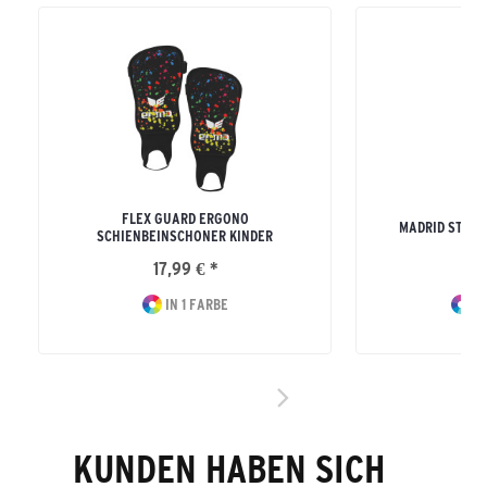
FLEX GUARD ERGONO
MADRID STUT
SCHIENBEINSCHONER KINDER
17,99 € *
10
IN 1 FARBE
IN
KUNDEN HABEN SICH