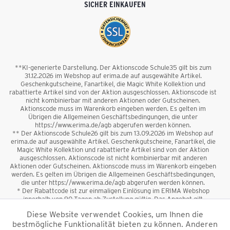
SICHER EINKAUFEN
**KI-generierte Darstellung. Der Aktionscode Schule35 gilt bis zum
31.12.2026 im Webshop auf erima.de auf ausgewählte Artikel.
Geschenkgutscheine, Fanartikel, die Magic White Kollektion und
rabattierte Artikel sind von der Aktion ausgeschlossen. Aktionscode ist
nicht kombinierbar mit anderen Aktionen oder Gutscheinen.
Aktionscode muss im Warenkorb eingeben werden. Es gelten im
Übrigen die Allgemeinen Geschäftsbedingungen, die unter
https://www.erima.de/agb abgerufen werden können.
** Der Aktionscode Schule26 gilt bis zum 13.09.2026 im Webshop auf
erima.de auf ausgewählte Artikel. Geschenkgutscheine, Fanartikel, die
Magic White Kollektion und rabattierte Artikel sind von der Aktion
ausgeschlossen. Aktionscode ist nicht kombinierbar mit anderen
Aktionen oder Gutscheinen. Aktionscode muss im Warenkorb eingeben
werden. Es gelten im Übrigen die Allgemeinen Geschäftsbedingungen,
die unter https://www.erima.de/agb abgerufen werden können.
* Der Rabattcode ist zur einmaligen Einlösung im ERIMA Webshop
innerhalb von 90 Tagen ab Zustellung gültig. Das Angebot gilt
ausschließlich für Erstanmeldungen zum Newsletter. Reduzierte Ware
Diese Website verwendet Cookies, um Ihnen die
sowie Geschenkgutscheine sind vom Rabatt ausgeschlossen. Der
bestmögliche Funktionalität bieten zu können. Anderen
Rabattcode ist nicht mit anderen Aktionen oder Gutscheinen