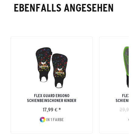
EBENFALLS ANGESEHEN
FLEX GUARD ERGONO
FLEX G
SCHIENBEINSCHONER KINDER
SCHIENBEI
17,99 € *
29,99 €
IN 1 FARBE
I