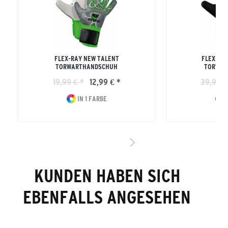
FLEX-RAY NEW TALENT
FLEX-RA
TORWARTHANDSCHUH
TORWAR
19,99 € *
12,99 € *
39,99 €
IN 1 FARBE
I
KUNDEN HABEN SICH
EBENFALLS ANGESEHEN