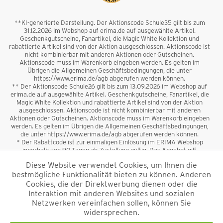
**KI-generierte Darstellung. Der Aktionscode Schule35 gilt bis zum
31.12.2026 im Webshop auf erima.de auf ausgewählte Artikel.
Geschenkgutscheine, Fanartikel, die Magic White Kollektion und
rabattierte Artikel sind von der Aktion ausgeschlossen. Aktionscode ist
nicht kombinierbar mit anderen Aktionen oder Gutscheinen.
Aktionscode muss im Warenkorb eingeben werden. Es gelten im
Übrigen die Allgemeinen Geschäftsbedingungen, die unter
https://www.erima.de/agb abgerufen werden können.
** Der Aktionscode Schule26 gilt bis zum 13.09.2026 im Webshop auf
erima.de auf ausgewählte Artikel. Geschenkgutscheine, Fanartikel, die
Magic White Kollektion und rabattierte Artikel sind von der Aktion
ausgeschlossen. Aktionscode ist nicht kombinierbar mit anderen
Aktionen oder Gutscheinen. Aktionscode muss im Warenkorb eingeben
werden. Es gelten im Übrigen die Allgemeinen Geschäftsbedingungen,
die unter https://www.erima.de/agb abgerufen werden können.
* Der Rabattcode ist zur einmaligen Einlösung im ERIMA Webshop
innerhalb von 90 Tagen ab Zustellung gültig. Das Angebot gilt
ausschließlich für Erstanmeldungen zum Newsletter. Reduzierte Ware
Diese Website verwendet Cookies, um Ihnen die
sowie Geschenkgutscheine sind vom Rabatt ausgeschlossen. Der
bestmögliche Funktionalität bieten zu können. Anderen
Rabattcode ist nicht mit anderen Aktionen oder Gutscheinen
kombinierbar. Der Mindestbestellwert beträgt 50 €
Cookies, die der Direktwerbung dienen oder die
*
Interaktion mit anderen Websites und sozialen
Netzwerken vereinfachen sollen, können Sie
*Alle Preise verstehen sich inkl. Mehrwertsteuer und zzgl.
widersprechen.
Versandkosten
und ggf. Nachnahmegebühren, wenn nicht anders
beschrieben.