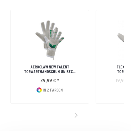
AEROCLAW NEW TALENT
FLEX-RA
TORWARTHANDSCHUH UNISEX...
TORWAR
29,99 € *
19,99 €
IN 2 FARBEN
I