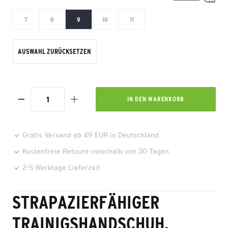
7
8
9
10
11
AUSWAHL ZURÜCKSETZEN
IN DEN
WARENKORB
Gratis Versand ab 49 EUR in Deutschland
Kostenfreie Retoure innerhalb von 30 Tagen
2-5 Werktage Lieferzeit
STRAPAZIERFÄHIGER
TRAINIGSHANDSCHUH.