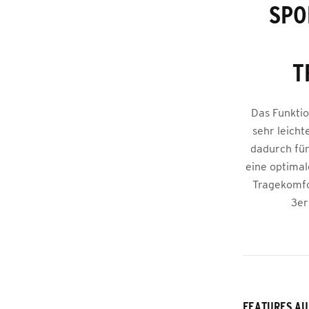
SPO
T
Das Funktio
sehr leicht
dadurch für
eine optima
Tragekomfor
3er
FEATURES AU