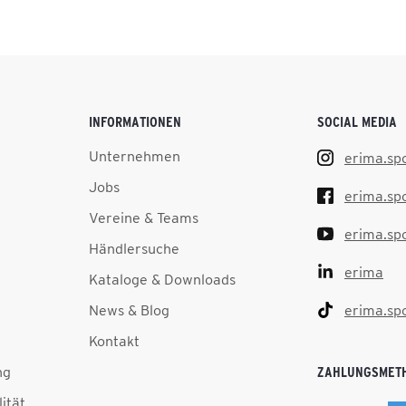
INFORMATIONEN
SOCIAL MEDIA
Unternehmen
erima.sp
Jobs
erima.sp
Vereine & Teams
erima.sp
Händlersuche
erima
Kataloge & Downloads
News & Blog
erima.sp
Kontakt
ng
ZAHLUNGSMET
lität