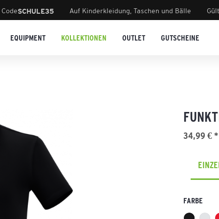
 Code
Auf Kinderkleidung, Taschen und Bälle
Gül
SCHULE35
EQUIPMENT
KOLLEKTIONEN
OUTLET
GUTSCHEINE
FUNKT
34,99 € *
EINZ
FARBE