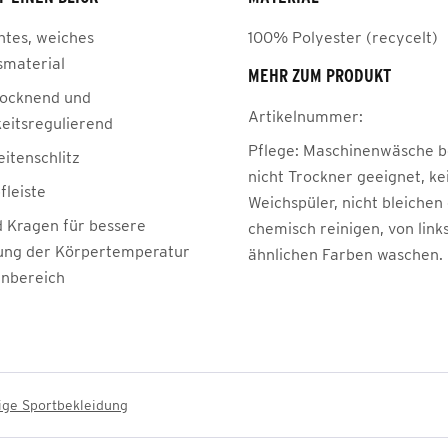
htes, weiches
100% Polyester (recycelt)
smaterial
MEHR ZUM PRODUKT
rocknend und
Artikelnummer:
keitsregulierend
Pflege:
Maschinenwäsche be
itenschlitz
nicht Trockner geeignet, ke
fleiste
Weichspüler, nicht bleichen
 Kragen für bessere
chemisch reinigen, von link
ung der Körpertemperatur
ähnlichen Farben waschen.
nbereich
ige Sportbekleidung