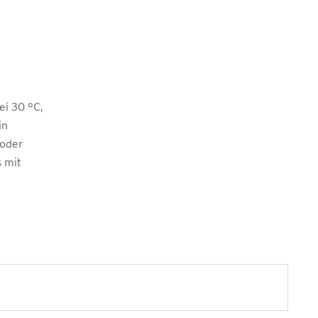
i 30 °C,
in
 oder
s mit