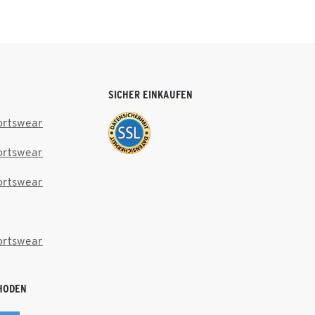
SICHER EINKAUFEN
ortswear
ortswear
ortswear
ortswear
HODEN