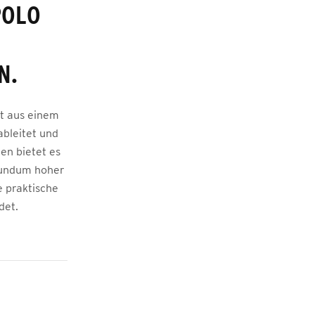
POLO
N.
st aus einem
ableitet und
en bietet es
rundum hoher
e praktische
det.