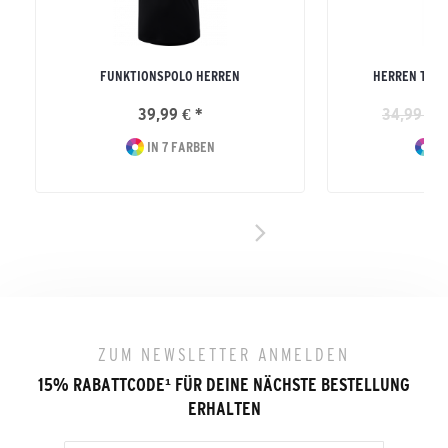
FUNKTIONSPOLO HERREN
HERREN TEA
39,99 € *
34,99 € *
IN 7 FARBEN
IN
ZUM NEWSLETTER ANMELDEN
15% RABATTCODE
¹
FÜR DEINE NÄCHSTE BESTELLUNG
ERHALTEN