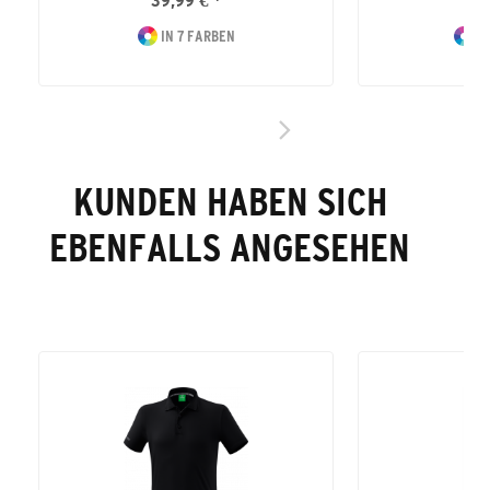
39,99 € *
16
IN 7 FARBEN
IN
KUNDEN HABEN SICH
EBENFALLS ANGESEHEN