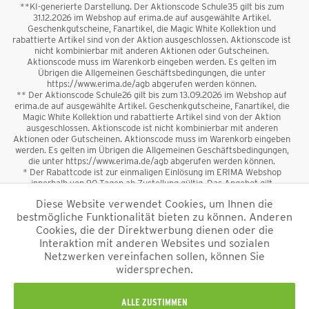
**KI-generierte Darstellung. Der Aktionscode Schule35 gilt bis zum
31.12.2026 im Webshop auf erima.de auf ausgewählte Artikel.
Geschenkgutscheine, Fanartikel, die Magic White Kollektion und
rabattierte Artikel sind von der Aktion ausgeschlossen. Aktionscode ist
nicht kombinierbar mit anderen Aktionen oder Gutscheinen.
Aktionscode muss im Warenkorb eingeben werden. Es gelten im
Übrigen die Allgemeinen Geschäftsbedingungen, die unter
https://www.erima.de/agb abgerufen werden können.
** Der Aktionscode Schule26 gilt bis zum 13.09.2026 im Webshop auf
erima.de auf ausgewählte Artikel. Geschenkgutscheine, Fanartikel, die
Magic White Kollektion und rabattierte Artikel sind von der Aktion
ausgeschlossen. Aktionscode ist nicht kombinierbar mit anderen
Aktionen oder Gutscheinen. Aktionscode muss im Warenkorb eingeben
werden. Es gelten im Übrigen die Allgemeinen Geschäftsbedingungen,
die unter https://www.erima.de/agb abgerufen werden können.
* Der Rabattcode ist zur einmaligen Einlösung im ERIMA Webshop
innerhalb von 90 Tagen ab Zustellung gültig. Das Angebot gilt
ausschließlich für Erstanmeldungen zum Newsletter. Reduzierte Ware
Diese Website verwendet Cookies, um Ihnen die
sowie Geschenkgutscheine sind vom Rabatt ausgeschlossen. Der
bestmögliche Funktionalität bieten zu können. Anderen
Rabattcode ist nicht mit anderen Aktionen oder Gutscheinen
kombinierbar. Der Mindestbestellwert beträgt 50 €
Cookies, die der Direktwerbung dienen oder die
*
Interaktion mit anderen Websites und sozialen
Netzwerken vereinfachen sollen, können Sie
*Alle Preise verstehen sich inkl. Mehrwertsteuer und zzgl.
widersprechen.
Versandkosten
und ggf. Nachnahmegebühren, wenn nicht anders
beschrieben.