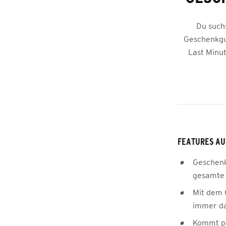
Du such
Geschenkgut
Last Minut
FEATURES AU
Geschenk
gesamte 
Mit dem 
immer da
Kommt pe