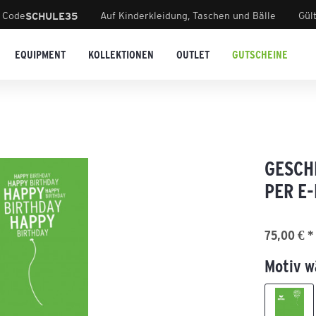
 Code
Auf Kinderkleidung, Taschen und Bälle
Gül
SCHULE35
EQUIPMENT
KOLLEKTIONEN
OUTLET
GUTSCHEINE
GESCH
PER E
75,00 € *
Motiv w