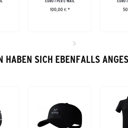
IL
EURO I PER E-MAIL
EURO I
100,00 € *
50
 HABEN SICH EBENFALLS ANGE