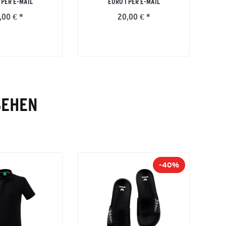
 PER E-MAIL
EURO I PER E-MAIL
,00 € *
20,00 € *
SEHEN
-40%