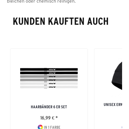
bleichen oder chemisch reinigen.
KUNDEN KAUFTEN AUCH
UNISEX ERWAC
HAARBÄNDER 6 ER SET
16,99 € *
19
IN 1 FARBE
I