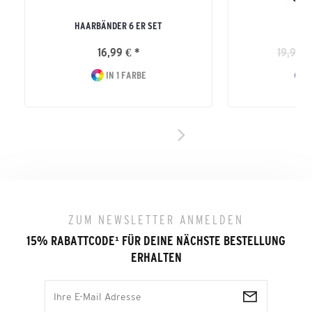
HAARBÄNDER 6 ER SET
E
16,99 € *
19,99 €
IN 1 FARBE
I
ZUM NEWSLETTER ANMELDEN
15% RABATTCODE
¹
FÜR DEINE NÄCHSTE BESTELLUNG
ERHALTEN