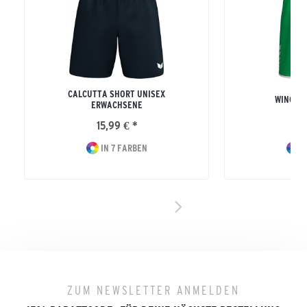
CALCUTTA SHORT UNISEX
WINGS 
ERWACHSENE
15,99 € *
24
IN 7 FARBEN
I
ZUM NEWSLETTER ANMELDEN