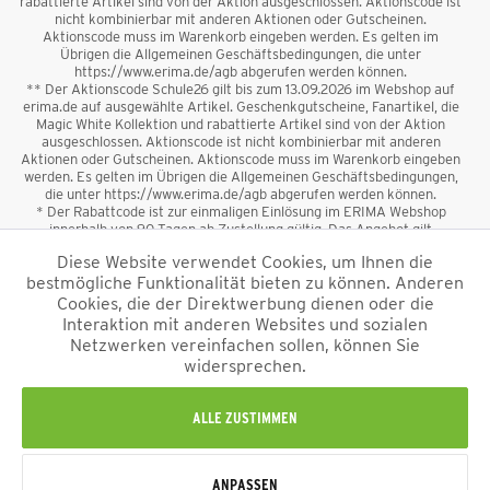
rabattierte Artikel sind von der Aktion ausgeschlossen. Aktionscode ist
nicht kombinierbar mit anderen Aktionen oder Gutscheinen.
Aktionscode muss im Warenkorb eingeben werden. Es gelten im
Übrigen die Allgemeinen Geschäftsbedingungen, die unter
https://www.erima.de/agb abgerufen werden können.
** Der Aktionscode Schule26 gilt bis zum 13.09.2026 im Webshop auf
erima.de auf ausgewählte Artikel. Geschenkgutscheine, Fanartikel, die
Magic White Kollektion und rabattierte Artikel sind von der Aktion
ausgeschlossen. Aktionscode ist nicht kombinierbar mit anderen
Aktionen oder Gutscheinen. Aktionscode muss im Warenkorb eingeben
werden. Es gelten im Übrigen die Allgemeinen Geschäftsbedingungen,
die unter https://www.erima.de/agb abgerufen werden können.
* Der Rabattcode ist zur einmaligen Einlösung im ERIMA Webshop
innerhalb von 90 Tagen ab Zustellung gültig. Das Angebot gilt
ausschließlich für Erstanmeldungen zum Newsletter. Reduzierte Ware
Diese Website verwendet Cookies, um Ihnen die
sowie Geschenkgutscheine sind vom Rabatt ausgeschlossen. Der
bestmögliche Funktionalität bieten zu können. Anderen
Rabattcode ist nicht mit anderen Aktionen oder Gutscheinen
kombinierbar. Der Mindestbestellwert beträgt 50 €
Cookies, die der Direktwerbung dienen oder die
*
Interaktion mit anderen Websites und sozialen
Netzwerken vereinfachen sollen, können Sie
*Alle Preise verstehen sich inkl. Mehrwertsteuer und zzgl.
widersprechen.
Versandkosten
und ggf. Nachnahmegebühren, wenn nicht anders
beschrieben.
Impressum
AGB
Datenschutzinformation
Alle Rechte vorbehalten © 2026