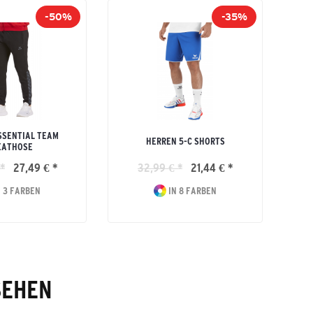
-50%
-35%
SSENTIAL TEAM
HERREN 5-C SHORTS
EATHOSE
*
27,49 € *
32,99 € *
21,44 € *
 3 FARBEN
IN 8 FARBEN
SEHEN