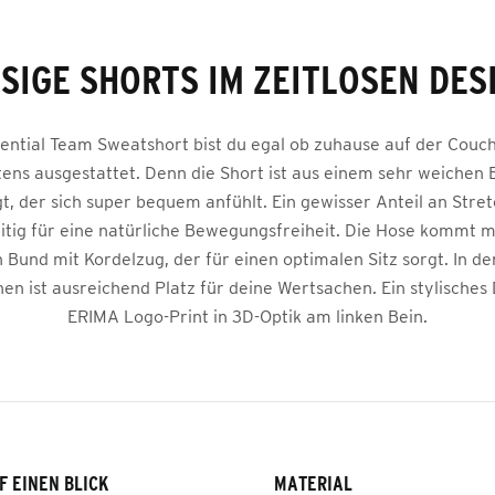
SIGE SHORTS IM ZEITLOSEN DES
sential Team Sweatshort bist du egal ob zuhause auf der Couc
tens ausgestattet. Denn die Short ist aus einem sehr weiche
gt, der sich super bequem anfühlt. Ein gewisser Anteil an Stret
eitig für eine natürliche Bewegungsfreiheit. Die Hose kommt m
 Bund mit Kordelzug, der für einen optimalen Sitz sorgt. In de
hen ist ausreichend Platz für deine Wertsachen. Ein stylisches D
ERIMA Logo-Print in 3D-Optik am linken Bein.
F EINEN BLICK
MATERIAL