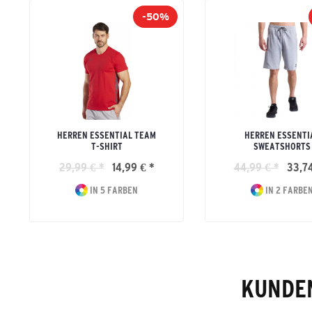
-50%
HERREN ESSENTIAL TEAM
HERREN ESSENTI
T-SHIRT
SWEATSHORTS
29,99 € *
14,99 € *
44,99 € *
33,74
IN 5 FARBEN
IN 2 FARBE
KUNDEN