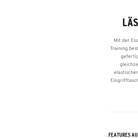
LÄS
Mit der Es
Training bes
geferti
gleichz
elastischen
Eingrifftasc
FEATURES AU