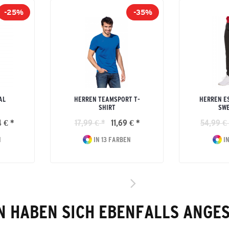
-25%
-35%
AL
HERREN TEAMSPORT T-
HERREN E
SHIRT
SW
 € *
17,99 € *
11,69 € *
54,99 € 
N
IN 13 FARBEN
IN
 HABEN SICH EBENFALLS ANGE