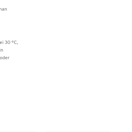
han
i 30 °C,
in
 oder