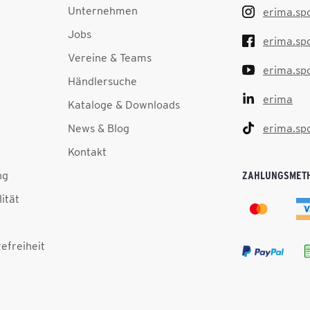
Unternehmen
erima.sp
Jobs
erima.sp
Vereine & Teams
erima.sp
Händlersuche
erima
Kataloge & Downloads
News & Blog
erima.sp
Kontakt
ng
ZAHLUNGSMET
lität
efreiheit