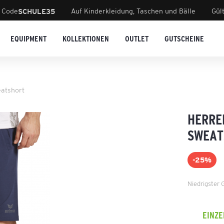
 Code
Auf Kinderkleidung, Taschen und Bälle
Gül
SCHULE35
EQUIPMENT
KOLLEKTIONEN
OUTLET
GUTSCHEINE
atshort
HERRE
SWEAT
-25%
Niedrigster 
EINZ