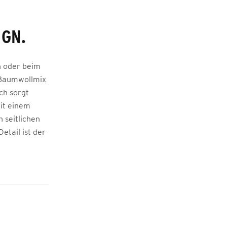
IGN.
h oder beim
n Baumwollmix
ch sorgt
it einem
n seitlichen
etail ist der