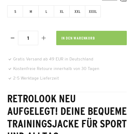
S
M
L
XL
XXL
XXXL
IN DEN
WARENKORB
Gratis Versand ab 49 EUR in Deutschland
Kostenfreie Retoure innerhalb von 30 Tagen
2-5 Werktage Lieferzeit
RETROLOOK NEU
AUFGELEGT! DEINE BEQUEME
TRAININGSJACKE FÜR SPORT