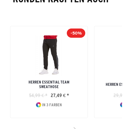
-50%
HERREN ESSENTIAL TEAM
HERREN ESSEN
SWEATHOSE
54,99 € *
27,49 € *
29,99 €
IN 3 FARBEN
I