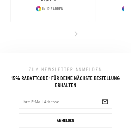
IN 12 FARBEN
I
ZUM NEWSLETTER ANMELDEN
15% RABATTCODE
¹
FÜR DEINE NÄCHSTE BESTELLUNG
ERHALTEN
ANMELDEN