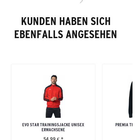
KUNDEN HABEN SICH
EBENFALLS ANGESEHEN
EVO STAR TRAININGSJACKE UNISEX
PREMIA TRAI
ERWACHSENE
ERW
54,99 € *
79