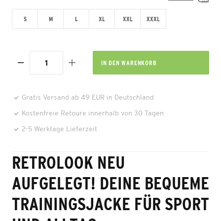
S
M
L
XL
XXL
XXXL
IN DEN
WARENKORB
Gratis Versand ab 49 EUR in Deutschland
Kostenfreie Retoure innerhalb von 30 Tagen
2-5 Werktage Lieferzeit
RETROLOOK NEU
AUFGELEGT! DEINE BEQUEME
TRAININGSJACKE FÜR SPORT