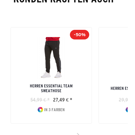
-50%
HERREN ESSENTIAL TEAM
HERREN ESSEN
SWEATHOSE
54,99 € *
27,49 € *
29,99 €
IN 3 FARBEN
I