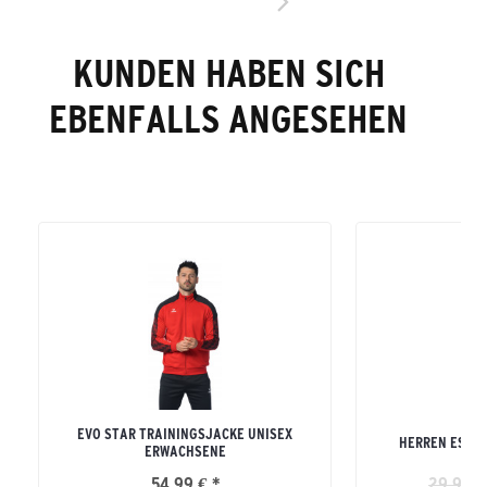
KUNDEN HABEN SICH
EBENFALLS ANGESEHEN
EVO STAR TRAININGSJACKE UNISEX
HERREN ESSEN
ERWACHSENE
54,99 € *
29,99 €