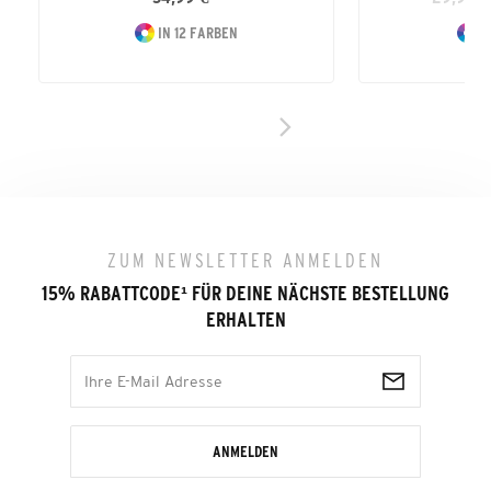
IN 12 FARBEN
I
ZUM NEWSLETTER ANMELDEN
15% RABATTCODE
¹
FÜR DEINE NÄCHSTE BESTELLUNG
ERHALTEN
ANMELDEN