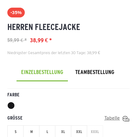
-35%
HERREN FLEECEJACKE
38,99 € *
59,99 € *
Niedrigster Gesamtpreis der letzten 30 Tage: 38,99 €
EINZELBESTELLUNG
TEAMBESTELLUNG
FARBE
GRÖSSE
Tabelle
S
M
L
XL
XXL
XXXL