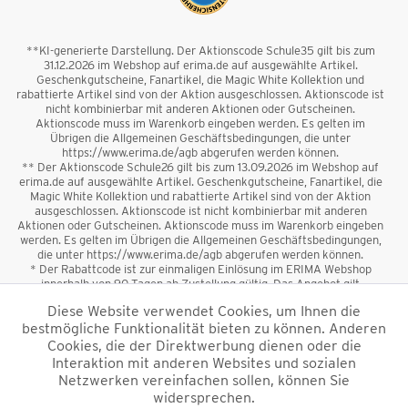
**KI-generierte Darstellung. Der Aktionscode Schule35 gilt bis zum
31.12.2026 im Webshop auf erima.de auf ausgewählte Artikel.
Geschenkgutscheine, Fanartikel, die Magic White Kollektion und
rabattierte Artikel sind von der Aktion ausgeschlossen. Aktionscode ist
nicht kombinierbar mit anderen Aktionen oder Gutscheinen.
Aktionscode muss im Warenkorb eingeben werden. Es gelten im
Übrigen die Allgemeinen Geschäftsbedingungen, die unter
https://www.erima.de/agb abgerufen werden können.
** Der Aktionscode Schule26 gilt bis zum 13.09.2026 im Webshop auf
erima.de auf ausgewählte Artikel. Geschenkgutscheine, Fanartikel, die
Magic White Kollektion und rabattierte Artikel sind von der Aktion
ausgeschlossen. Aktionscode ist nicht kombinierbar mit anderen
Aktionen oder Gutscheinen. Aktionscode muss im Warenkorb eingeben
werden. Es gelten im Übrigen die Allgemeinen Geschäftsbedingungen,
die unter https://www.erima.de/agb abgerufen werden können.
* Der Rabattcode ist zur einmaligen Einlösung im ERIMA Webshop
innerhalb von 90 Tagen ab Zustellung gültig. Das Angebot gilt
ausschließlich für Erstanmeldungen zum Newsletter. Reduzierte Ware
Diese Website verwendet Cookies, um Ihnen die
sowie Geschenkgutscheine sind vom Rabatt ausgeschlossen. Der
bestmögliche Funktionalität bieten zu können. Anderen
Rabattcode ist nicht mit anderen Aktionen oder Gutscheinen
kombinierbar. Der Mindestbestellwert beträgt 50 €
Cookies, die der Direktwerbung dienen oder die
*
Interaktion mit anderen Websites und sozialen
Netzwerken vereinfachen sollen, können Sie
*Alle Preise verstehen sich inkl. Mehrwertsteuer und zzgl.
widersprechen.
Versandkosten
und ggf. Nachnahmegebühren, wenn nicht anders