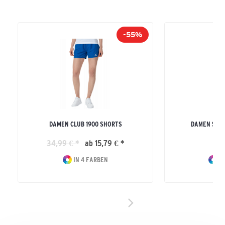
-55%
DAMEN CLUB 1900 SHORTS
DAMEN SIX 
34,99 € *
ab 15,79 € *
44
IN 4 FARBEN
IN