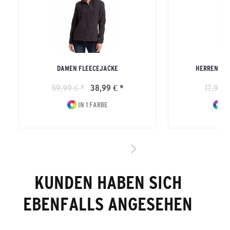
DAMEN FLEECEJACKE
HERREN TE
59,99 € *
38,99 € *
17,99 €
IN 1 FARBE
IN
KUNDEN HABEN SICH
EBENFALLS ANGESEHEN