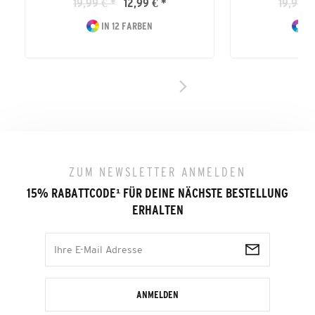
19,99 € *
12,99 € *
19,99 €
IN 12 FARBEN
IN
ZUM NEWSLETTER ANMELDEN
15% RABATTCODE
¹
FÜR DEINE NÄCHSTE BESTELLUNG
ERHALTEN
ANMELDEN