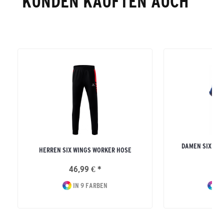
KUNDEN KAUFTEN AUCH
DAMEN SIX WI
HERREN SIX WINGS WORKER HOSE
MI
46,99 € *
64
IN 9 FARBEN
IN