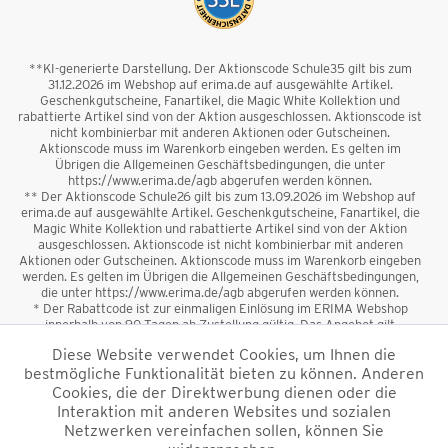
**KI-generierte Darstellung. Der Aktionscode Schule35 gilt bis zum
31.12.2026 im Webshop auf erima.de auf ausgewählte Artikel.
Geschenkgutscheine, Fanartikel, die Magic White Kollektion und
rabattierte Artikel sind von der Aktion ausgeschlossen. Aktionscode ist
nicht kombinierbar mit anderen Aktionen oder Gutscheinen.
Aktionscode muss im Warenkorb eingeben werden. Es gelten im
Übrigen die Allgemeinen Geschäftsbedingungen, die unter
https://www.erima.de/agb abgerufen werden können.
** Der Aktionscode Schule26 gilt bis zum 13.09.2026 im Webshop auf
erima.de auf ausgewählte Artikel. Geschenkgutscheine, Fanartikel, die
Magic White Kollektion und rabattierte Artikel sind von der Aktion
ausgeschlossen. Aktionscode ist nicht kombinierbar mit anderen
Aktionen oder Gutscheinen. Aktionscode muss im Warenkorb eingeben
werden. Es gelten im Übrigen die Allgemeinen Geschäftsbedingungen,
die unter https://www.erima.de/agb abgerufen werden können.
* Der Rabattcode ist zur einmaligen Einlösung im ERIMA Webshop
innerhalb von 90 Tagen ab Zustellung gültig. Das Angebot gilt
ausschließlich für Erstanmeldungen zum Newsletter. Reduzierte Ware
Diese Website verwendet Cookies, um Ihnen die
sowie Geschenkgutscheine sind vom Rabatt ausgeschlossen. Der
bestmögliche Funktionalität bieten zu können. Anderen
Rabattcode ist nicht mit anderen Aktionen oder Gutscheinen
kombinierbar. Der Mindestbestellwert beträgt 50 €
Cookies, die der Direktwerbung dienen oder die
*
Interaktion mit anderen Websites und sozialen
Netzwerken vereinfachen sollen, können Sie
*Alle Preise verstehen sich inkl. Mehrwertsteuer und zzgl.