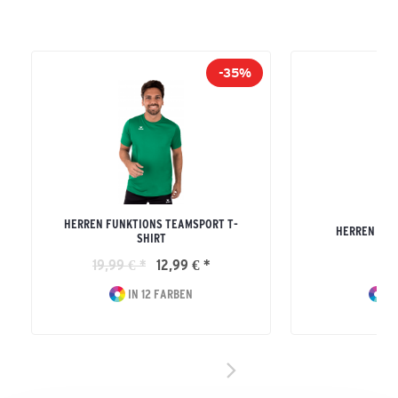
-35%
HERREN FUNKTIONS TEAMSPORT T-
HERREN SIX
SHIRT
19,99 € *
12,99 € *
44
IN 12 FARBEN
IN