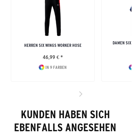
DAMEN SIX WI
HERREN SIX WINGS WORKER HOSE
MI
46,99 € *
64
IN 9 FARBEN
IN
KUNDEN HABEN SICH
EBENFALLS ANGESEHEN