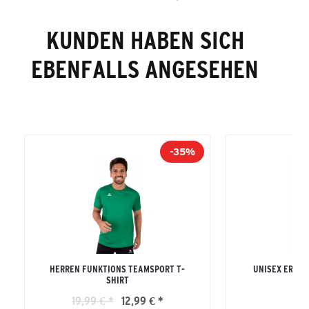
KUNDEN HABEN SICH
EBENFALLS ANGESEHEN
-35%
HERREN FUNKTIONS TEAMSPORT T-
UNISEX ERWA
SHIRT
S
19,99 € *
12,99 € *
19