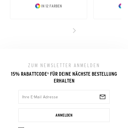
IN 12 FARBEN
IN
ZUM NEWSLETTER ANMELDEN
15% RABATTCODE
¹
FÜR DEINE NÄCHSTE BESTELLUNG
ERHALTEN
ANMELDEN