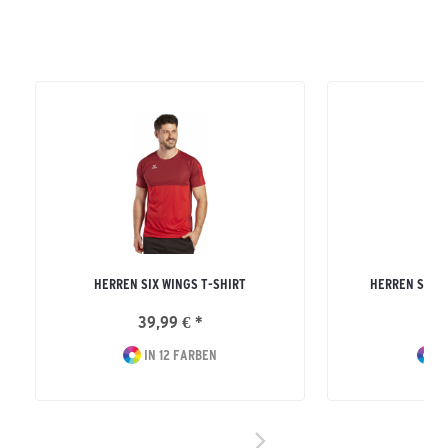
HERREN SIX WINGS T-SHIRT
HERREN SIX 
39,99 € *
46
IN 12 FARBEN
I