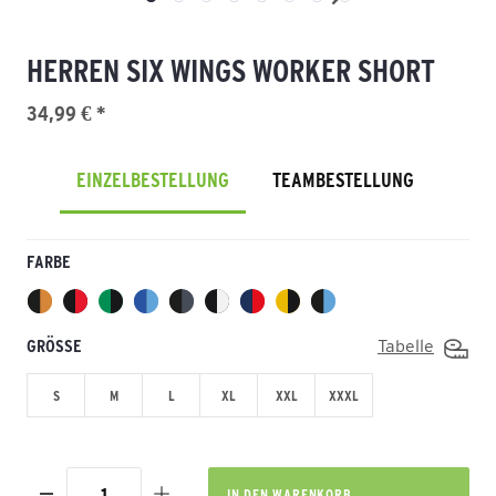
HERREN SIX WINGS WORKER SHORT
34,99 € *
EINZELBESTELLUNG
TEAMBESTELLUNG
FARBE
GRÖSSE
Tabelle
S
M
L
XL
XXL
XXXL
IN DEN
WARENKORB