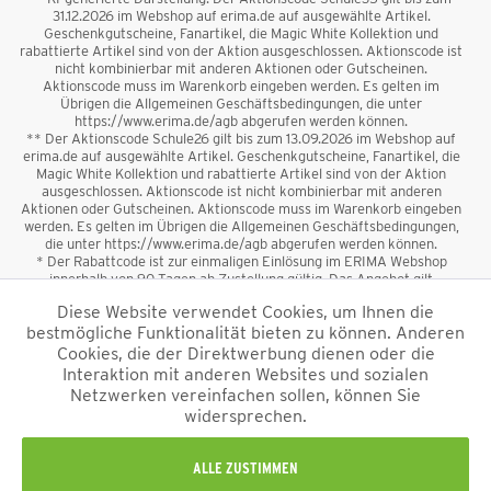
31.12.2026 im Webshop auf erima.de auf ausgewählte Artikel.
Geschenkgutscheine, Fanartikel, die Magic White Kollektion und
rabattierte Artikel sind von der Aktion ausgeschlossen. Aktionscode ist
nicht kombinierbar mit anderen Aktionen oder Gutscheinen.
Aktionscode muss im Warenkorb eingeben werden. Es gelten im
Übrigen die Allgemeinen Geschäftsbedingungen, die unter
https://www.erima.de/agb abgerufen werden können.
** Der Aktionscode Schule26 gilt bis zum 13.09.2026 im Webshop auf
erima.de auf ausgewählte Artikel. Geschenkgutscheine, Fanartikel, die
Magic White Kollektion und rabattierte Artikel sind von der Aktion
ausgeschlossen. Aktionscode ist nicht kombinierbar mit anderen
Aktionen oder Gutscheinen. Aktionscode muss im Warenkorb eingeben
werden. Es gelten im Übrigen die Allgemeinen Geschäftsbedingungen,
die unter https://www.erima.de/agb abgerufen werden können.
* Der Rabattcode ist zur einmaligen Einlösung im ERIMA Webshop
innerhalb von 90 Tagen ab Zustellung gültig. Das Angebot gilt
ausschließlich für Erstanmeldungen zum Newsletter. Reduzierte Ware
Diese Website verwendet Cookies, um Ihnen die
sowie Geschenkgutscheine sind vom Rabatt ausgeschlossen. Der
bestmögliche Funktionalität bieten zu können. Anderen
Rabattcode ist nicht mit anderen Aktionen oder Gutscheinen
kombinierbar. Der Mindestbestellwert beträgt 50 €
Cookies, die der Direktwerbung dienen oder die
*
Interaktion mit anderen Websites und sozialen
Netzwerken vereinfachen sollen, können Sie
*Alle Preise verstehen sich inkl. Mehrwertsteuer und zzgl.
widersprechen.
Versandkosten
und ggf. Nachnahmegebühren, wenn nicht anders
beschrieben.
Impressum
AGB
Datenschutzinformation