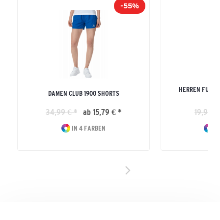
-55%
HERREN FUNKT
DAMEN CLUB 1900 SHORTS
34,99 € *
ab 15,79 € *
19,99 €
IN 4 FARBEN
IN