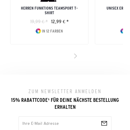
HERREN FUNKTIONS TEAMSPORT T-
UNISEX ERWA
SHIRT
S
19,99 € *
12,99 € *
19
IN 12 FARBEN
IN
ZUM NEWSLETTER ANMELDEN
15% RABATTCODE
¹
FÜR DEINE NÄCHSTE BESTELLUNG
ERHALTEN