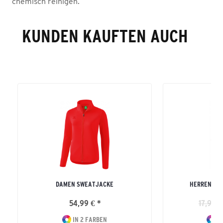
chemisch reinigen.
KUNDEN KAUFTEN AUCH
DAMEN SWEATJACKE
HERREN TE
54,99 € *
17,99 €
IN 2 FARBEN
IN