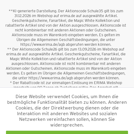
**KI-generierte Darstellung. Der Aktionscode Schule35 gilt bis zum
31.12.2026 im Webshop auf erima.de auf ausgewählte Artikel.
Geschenkgutscheine, Fanartikel, die Magic White Kollektion und
rabattierte Artikel sind von der Aktion ausgeschlossen. Aktionscode ist
nicht kombinierbar mit anderen Aktionen oder Gutscheinen.
Aktionscode muss im Warenkorb eingeben werden. Es gelten im
Übrigen die Allgemeinen Geschäftsbedingungen, die unter
https://www.erima.de/agb abgerufen werden können.
** Der Aktionscode Schule26 gilt bis zum 13.09.2026 im Webshop auf
erima.de auf ausgewählte Artikel. Geschenkgutscheine, Fanartikel, die
Magic White Kollektion und rabattierte Artikel sind von der Aktion
ausgeschlossen. Aktionscode ist nicht kombinierbar mit anderen
Aktionen oder Gutscheinen. Aktionscode muss im Warenkorb eingeben
werden. Es gelten im Übrigen die Allgemeinen Geschäftsbedingungen,
die unter https://www.erima.de/agb abgerufen werden können.
* Der Rabattcode ist zur einmaligen Einlösung im ERIMA Webshop
innerhalb von 90 Tagen ab Zustellung gültig. Das Angebot gilt
ausschließlich für Erstanmeldungen zum Newsletter. Reduzierte Ware
Diese Website verwendet Cookies, um Ihnen die
sowie Geschenkgutscheine sind vom Rabatt ausgeschlossen. Der
bestmögliche Funktionalität bieten zu können. Anderen
Rabattcode ist nicht mit anderen Aktionen oder Gutscheinen
kombinierbar. Der Mindestbestellwert beträgt 50 €
Cookies, die der Direktwerbung dienen oder die
*
Interaktion mit anderen Websites und sozialen
Netzwerken vereinfachen sollen, können Sie
*Alle Preise verstehen sich inkl. Mehrwertsteuer und zzgl.
widersprechen.
Versandkosten
und ggf. Nachnahmegebühren, wenn nicht anders
beschrieben.