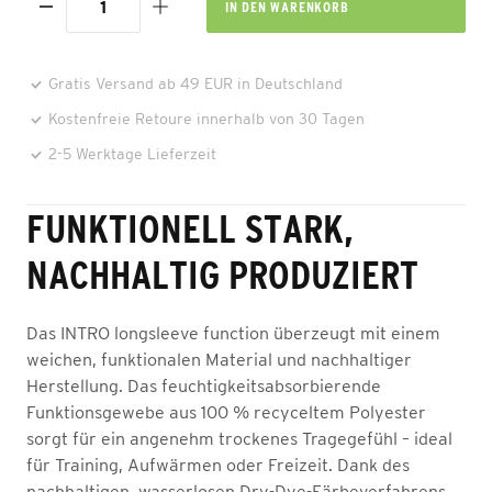
IN DEN
WARENKORB
Gratis Versand ab 49 EUR in Deutschland
Kostenfreie Retoure innerhalb von 30 Tagen
2-5 Werktage Lieferzeit
FUNKTIONELL STARK,
NACHHALTIG PRODUZIERT
Das INTRO longsleeve function überzeugt mit einem
weichen, funktionalen Material und nachhaltiger
Herstellung. Das feuchtigkeitsabsorbierende
Funktionsgewebe aus 100 % recyceltem Polyester
sorgt für ein angenehm trockenes Tragegefühl – ideal
für Training, Aufwärmen oder Freizeit. Dank des
nachhaltigen, wasserlosen Dry-Dye-Färbeverfahrens