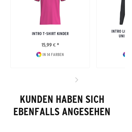
INTRO LONG
INTRO T-SHIRT KINDER
UNISEX
15,99 € *
24
IN 14 FARBEN
I
KUNDEN HABEN SICH
EBENFALLS ANGESEHEN