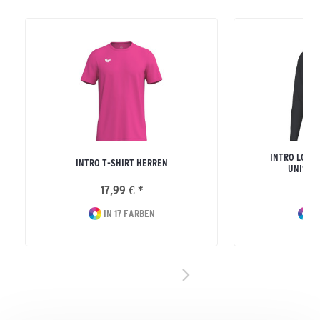
INTRO LONG
INTRO T-SHIRT HERREN
UNISEX
17,99 € *
24
IN 17 FARBEN
I