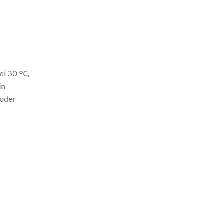
i 30 °C,
in
 oder