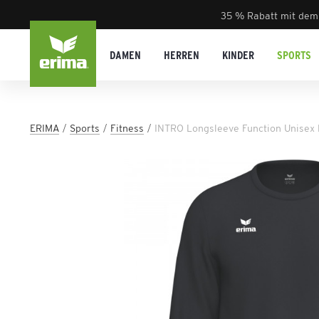
35 % Rabatt mit dem
DAMEN
HERREN
KINDER
SPORTS
ERIMA
Sports
Fitness
INTRO Longsleeve Function Unisex