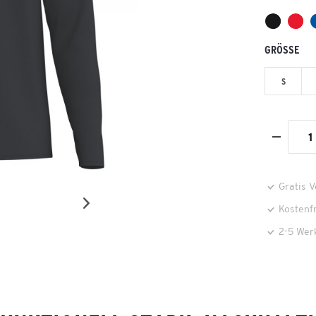
GRÖSSE
S
Gratis 
Kostenf
2-5 Wer