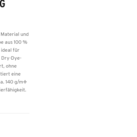
IG
 Material und
be aus 100 %
ideal für
n Dry-Dye-
rt, ohne
tiert eine
ca. 140 g/m²
erfähigkeit.