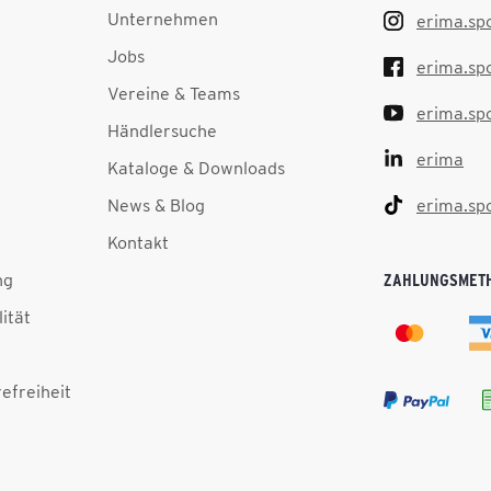
Unternehmen
erima.sp
Jobs
erima.sp
Vereine & Teams
erima.sp
Händlersuche
erima
Kataloge & Downloads
News & Blog
erima.sp
Kontakt
ng
ZAHLUNGSMET
lität
efreiheit