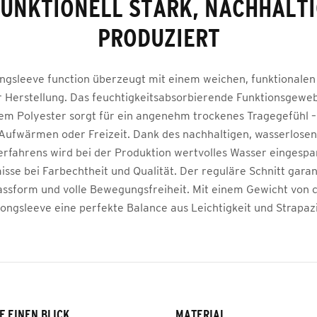
UNKTIONELL STARK, NACHHALT
PRODUZIERT
ngsleeve function überzeugt mit einem weichen, funktionalen
r Herstellung. Das feuchtigkeitsabsorbierende Funktionsgewe
em Polyester sorgt für ein angenehm trockenes Tragegefühl – 
 Aufwärmen oder Freizeit. Dank des nachhaltigen, wasserlose
rfahrens wird bei der Produktion wertvolles Wasser eingespa
se bei Farbechtheit und Qualität. Der reguläre Schnitt garan
sform und volle Bewegungsfreiheit. Mit einem Gewicht von 
Longsleeve eine perfekte Balance aus Leichtigkeit und Strapazi
F EINEN BLICK
MATERIAL