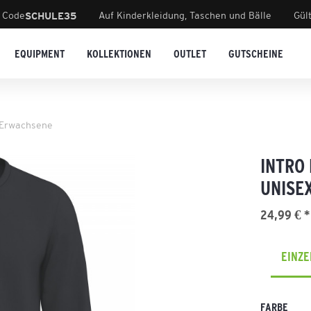
 Code
Auf Kinderkleidung, Taschen und Bälle
Gül
SCHULE35
EQUIPMENT
KOLLEKTIONEN
OUTLET
GUTSCHEINE
 Erwachsene
INTRO
UNISE
24,99 € *
EINZ
FARBE