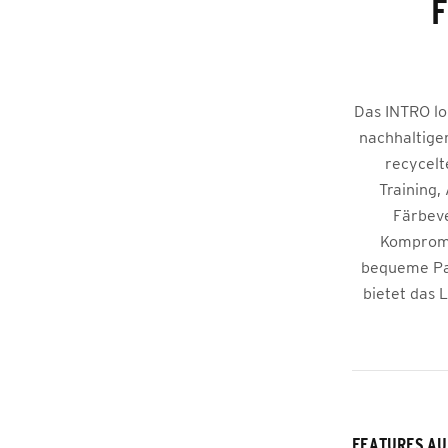
F
Das INTRO lo
nachhaltige
recycelt
Training,
Färbeve
Kompromis
bequeme Pas
bietet das 
FEATURES AU