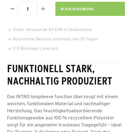
IN DEN
WARENKORB
Gratis Versand ab 49 EUR in Deutschland
Kostenfreie Retoure innerhalb von 30 Tagen
2-5 Werktage Lieferzeit
FUNKTIONELL STARK,
NACHHALTIG PRODUZIERT
Das INTRO longsleeve function überzeugt mit einem
weichen, funktionalen Material und nachhaltiger
Herstellung. Das feuchtigkeitsabsorbierende
Funktionsgewebe aus 100 % recyceltem Polyester
sorgt für ein angenehm trockenes Tragegefühl – ideal
für Training, Aufwärmen oder Freizeit. Dank des