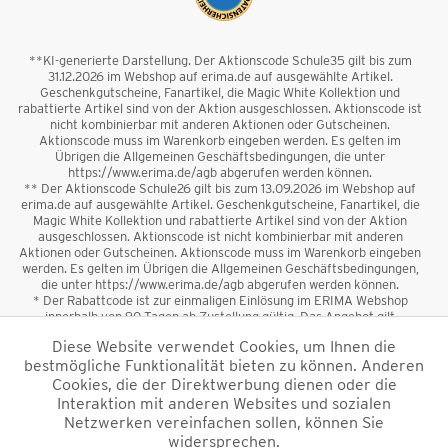
**KI-generierte Darstellung. Der Aktionscode Schule35 gilt bis zum
31.12.2026 im Webshop auf erima.de auf ausgewählte Artikel.
Geschenkgutscheine, Fanartikel, die Magic White Kollektion und
rabattierte Artikel sind von der Aktion ausgeschlossen. Aktionscode ist
nicht kombinierbar mit anderen Aktionen oder Gutscheinen.
Aktionscode muss im Warenkorb eingeben werden. Es gelten im
Übrigen die Allgemeinen Geschäftsbedingungen, die unter
https://www.erima.de/agb abgerufen werden können.
** Der Aktionscode Schule26 gilt bis zum 13.09.2026 im Webshop auf
erima.de auf ausgewählte Artikel. Geschenkgutscheine, Fanartikel, die
Magic White Kollektion und rabattierte Artikel sind von der Aktion
ausgeschlossen. Aktionscode ist nicht kombinierbar mit anderen
Aktionen oder Gutscheinen. Aktionscode muss im Warenkorb eingeben
werden. Es gelten im Übrigen die Allgemeinen Geschäftsbedingungen,
die unter https://www.erima.de/agb abgerufen werden können.
* Der Rabattcode ist zur einmaligen Einlösung im ERIMA Webshop
innerhalb von 90 Tagen ab Zustellung gültig. Das Angebot gilt
ausschließlich für Erstanmeldungen zum Newsletter. Reduzierte Ware
Diese Website verwendet Cookies, um Ihnen die
sowie Geschenkgutscheine sind vom Rabatt ausgeschlossen. Der
bestmögliche Funktionalität bieten zu können. Anderen
Rabattcode ist nicht mit anderen Aktionen oder Gutscheinen
kombinierbar. Der Mindestbestellwert beträgt 50 €
Cookies, die der Direktwerbung dienen oder die
*
Interaktion mit anderen Websites und sozialen
Netzwerken vereinfachen sollen, können Sie
*Alle Preise verstehen sich inkl. Mehrwertsteuer und zzgl.
widersprechen.
Versandkosten
und ggf. Nachnahmegebühren, wenn nicht anders