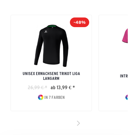
-48%
UNISEX ERWACHSENE TRIKOT LIGA
INTRO T
LANGARM
26,99 € *
ab 13,99 € *
17
IN 7 FARBEN
IN