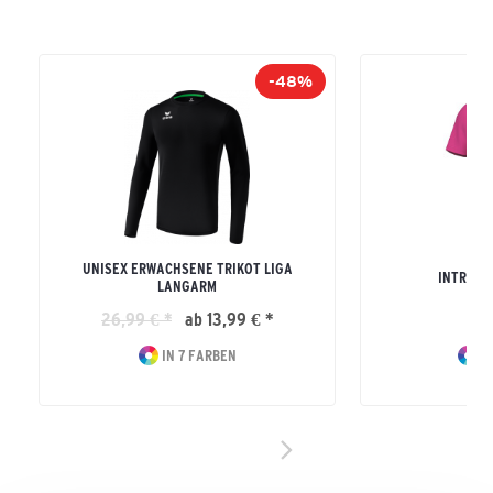
-48%
UNISEX ERWACHSENE TRIKOT LIGA
INTRO T
LANGARM
26,99 € *
ab 13,99 € *
17
IN 7 FARBEN
IN