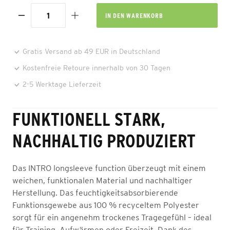
IN DEN
WARENKORB
Gratis Versand ab 49 EUR in Deutschland
Kostenfreie Retoure innerhalb von 30 Tagen
2-5 Werktage Lieferzeit
FUNKTIONELL STARK,
NACHHALTIG PRODUZIERT
Das INTRO longsleeve function überzeugt mit einem
weichen, funktionalen Material und nachhaltiger
Herstellung. Das feuchtigkeitsabsorbierende
Funktionsgewebe aus 100 % recyceltem Polyester
sorgt für ein angenehm trockenes Tragegefühl – ideal
für Training, Aufwärmen oder Freizeit. Dank des