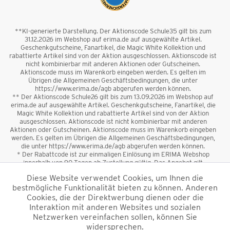
**KI-generierte Darstellung. Der Aktionscode Schule35 gilt bis zum
31.12.2026 im Webshop auf erima.de auf ausgewählte Artikel.
Geschenkgutscheine, Fanartikel, die Magic White Kollektion und
rabattierte Artikel sind von der Aktion ausgeschlossen. Aktionscode ist
nicht kombinierbar mit anderen Aktionen oder Gutscheinen.
Aktionscode muss im Warenkorb eingeben werden. Es gelten im
Übrigen die Allgemeinen Geschäftsbedingungen, die unter
https://www.erima.de/agb abgerufen werden können.
** Der Aktionscode Schule26 gilt bis zum 13.09.2026 im Webshop auf
erima.de auf ausgewählte Artikel. Geschenkgutscheine, Fanartikel, die
Magic White Kollektion und rabattierte Artikel sind von der Aktion
ausgeschlossen. Aktionscode ist nicht kombinierbar mit anderen
Aktionen oder Gutscheinen. Aktionscode muss im Warenkorb eingeben
werden. Es gelten im Übrigen die Allgemeinen Geschäftsbedingungen,
die unter https://www.erima.de/agb abgerufen werden können.
* Der Rabattcode ist zur einmaligen Einlösung im ERIMA Webshop
innerhalb von 90 Tagen ab Zustellung gültig. Das Angebot gilt
ausschließlich für Erstanmeldungen zum Newsletter. Reduzierte Ware
Diese Website verwendet Cookies, um Ihnen die
sowie Geschenkgutscheine sind vom Rabatt ausgeschlossen. Der
bestmögliche Funktionalität bieten zu können. Anderen
Rabattcode ist nicht mit anderen Aktionen oder Gutscheinen
kombinierbar. Der Mindestbestellwert beträgt 50 €
Cookies, die der Direktwerbung dienen oder die
*
Interaktion mit anderen Websites und sozialen
Netzwerken vereinfachen sollen, können Sie
*Alle Preise verstehen sich inkl. Mehrwertsteuer und zzgl.
widersprechen.
Versandkosten
und ggf. Nachnahmegebühren, wenn nicht anders