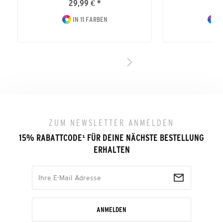
29,99 € *
24
IN 11 FARBEN
I
ZUM NEWSLETTER ANMELDEN
15% RABATTCODE
¹
FÜR DEINE NÄCHSTE BESTELLUNG
ERHALTEN
ANMELDEN