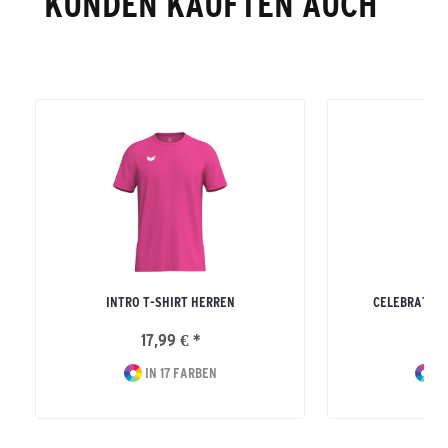
KUNDEN KAUFTEN AUCH
INTRO T-SHIRT HERREN
CELEBRATE 1
17,99 € *
39
IN 17 FARBEN
IN