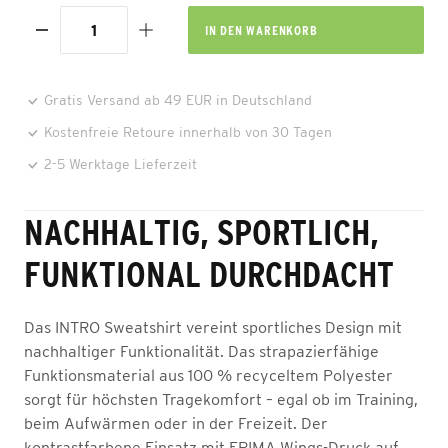
IN DEN
WARENKORB
Gratis Versand ab 49 EUR in Deutschland
Kostenfreie Retoure innerhalb von 30 Tagen
2-5 Werktage Lieferzeit
NACHHALTIG, SPORTLICH,
FUNKTIONAL DURCHDACHT
Das INTRO Sweatshirt vereint sportliches Design mit
nachhaltiger Funktionalität. Das strapazierfähige
Funktionsmaterial aus 100 % recyceltem Polyester
sorgt für höchsten Tragekomfort – egal ob im Training,
beim Aufwärmen oder in der Freizeit. Der
kontrastfarbene Einsatz mit ERIMA Wings-Druck auf