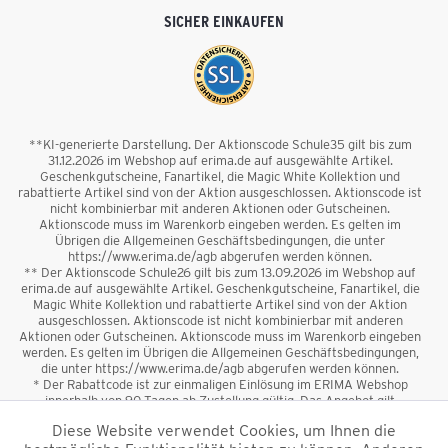
SICHER EINKAUFEN
**KI-generierte Darstellung. Der Aktionscode Schule35 gilt bis zum
31.12.2026 im Webshop auf erima.de auf ausgewählte Artikel.
Geschenkgutscheine, Fanartikel, die Magic White Kollektion und
rabattierte Artikel sind von der Aktion ausgeschlossen. Aktionscode ist
nicht kombinierbar mit anderen Aktionen oder Gutscheinen.
Aktionscode muss im Warenkorb eingeben werden. Es gelten im
Übrigen die Allgemeinen Geschäftsbedingungen, die unter
https://www.erima.de/agb abgerufen werden können.
** Der Aktionscode Schule26 gilt bis zum 13.09.2026 im Webshop auf
erima.de auf ausgewählte Artikel. Geschenkgutscheine, Fanartikel, die
Magic White Kollektion und rabattierte Artikel sind von der Aktion
ausgeschlossen. Aktionscode ist nicht kombinierbar mit anderen
Aktionen oder Gutscheinen. Aktionscode muss im Warenkorb eingeben
werden. Es gelten im Übrigen die Allgemeinen Geschäftsbedingungen,
die unter https://www.erima.de/agb abgerufen werden können.
* Der Rabattcode ist zur einmaligen Einlösung im ERIMA Webshop
innerhalb von 90 Tagen ab Zustellung gültig. Das Angebot gilt
ausschließlich für Erstanmeldungen zum Newsletter. Reduzierte Ware
Diese Website verwendet Cookies, um Ihnen die
sowie Geschenkgutscheine sind vom Rabatt ausgeschlossen. Der