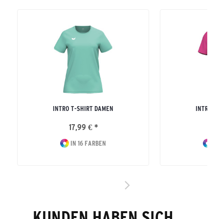
INTRO T-SHIRT DAMEN
INTRO T
17,99 € *
15
IN 16 FARBEN
IN
KUNDEN HABEN SICH