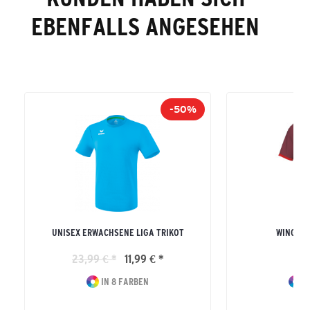
EBENFALLS ANGESEHEN
-50%
UNISEX ERWACHSENE LIGA TRIKOT
WINGS T
23,99 € *
11,99 € *
24
IN 8 FARBEN
I