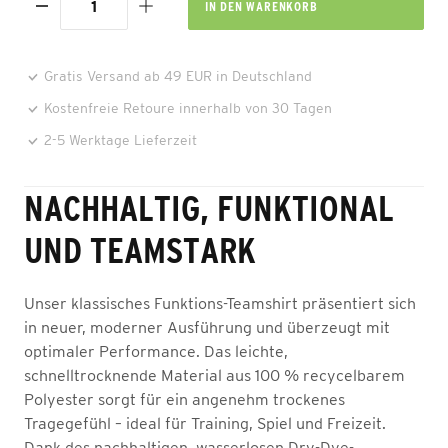
IN DEN
WARENKORB
Gratis Versand ab 49 EUR in Deutschland
Kostenfreie Retoure innerhalb von 30 Tagen
2-5 Werktage Lieferzeit
NACHHALTIG, FUNKTIONAL
UND TEAMSTARK
Unser klassisches Funktions-Teamshirt präsentiert sich
in neuer, moderner Ausführung und überzeugt mit
optimaler Performance. Das leichte,
schnelltrocknende Material aus 100 % recycelbarem
Polyester sorgt für ein angenehm trockenes
Tragegefühl – ideal für Training, Spiel und Freizeit.
Dank des nachhaltigen, wasserlosen Dry-Dye-