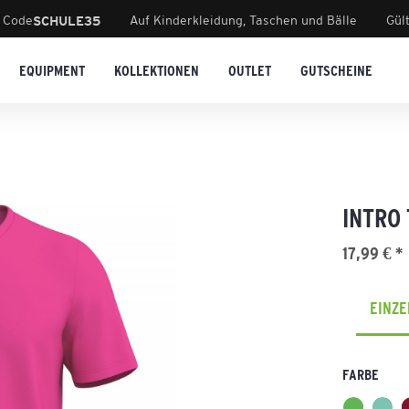
 Code
Auf Kinderkleidung, Taschen und Bälle
Gül
SCHULE35
EQUIPMENT
KOLLEKTIONEN
OUTLET
GUTSCHEINE
INTRO
17,99 € *
EINZ
FARBE