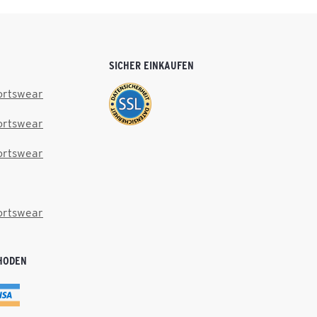
SICHER EINKAUFEN
ortswear
ortswear
ortswear
ortswear
HODEN