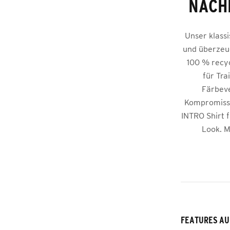
NACH
Unser klass
und überzeug
100 % recyc
für Tra
Färbeve
Kompromisse
INTRO Shirt f
Look. M
FEATURES AU