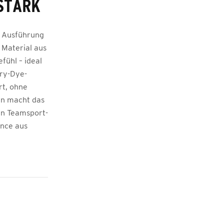
STARK
r Ausführung
 Material aus
fühl – ideal
Dry-Dye-
rt, ohne
gn macht das
sen Teamsport-
ance aus