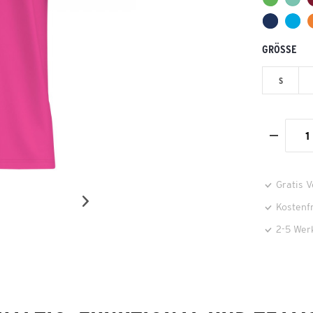
GRÖSSE
S
Gratis 
Kostenf
2-5 Wer