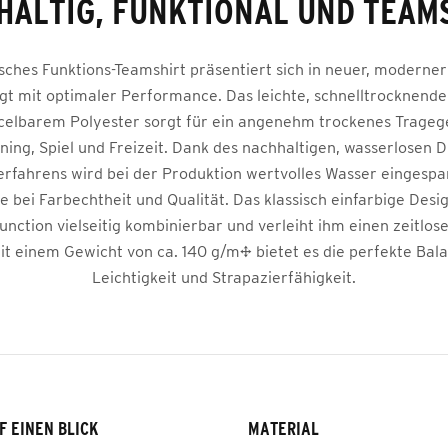
HALTIG, FUNKTIONAL UND TEAM
isches Funktions-Teamshirt präsentiert sich in neuer, moderne
t mit optimaler Performance. Das leichte, schnelltrocknende
elbarem Polyester sorgt für ein angenehm trockenes Tragege
ining, Spiel und Freizeit. Dank des nachhaltigen, wasserlosen 
rfahrens wird bei der Produktion wertvolles Wasser eingespa
 bei Farbechtheit und Qualität. Das klassisch einfarbige Desi
unction vielseitig kombinierbar und verleiht ihm einen zeitlo
it einem Gewicht von ca. 140 g/m² bietet es die perfekte Bal
Leichtigkeit und Strapazierfähigkeit.
F EINEN BLICK
MATERIAL