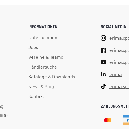
INFORMATIONEN
SOCIAL MEDIA
Unternehmen
erima.sp
Jobs
erima.sp
Vereine & Teams
erima.sp
Händlersuche
erima
Kataloge & Downloads
News & Blog
erima.sp
Kontakt
ng
ZAHLUNGSMET
lität