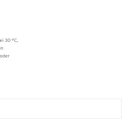
i 30 °C,
in
 oder