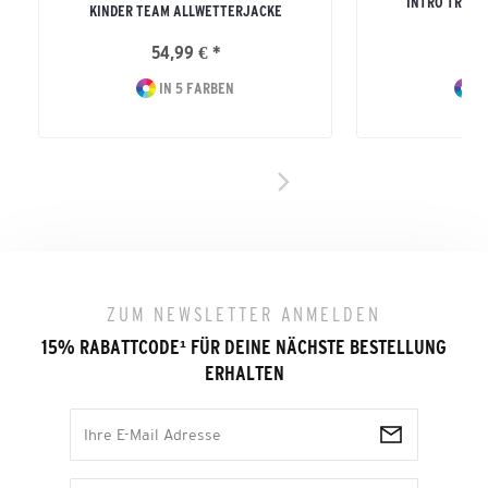
INTRO TRAIN
KINDER TEAM ALLWETTERJACKE
ERW
54,99 € *
34
IN 5 FARBEN
IN
ZUM NEWSLETTER ANMELDEN
15% RABATTCODE
¹
FÜR DEINE NÄCHSTE BESTELLUNG
ERHALTEN