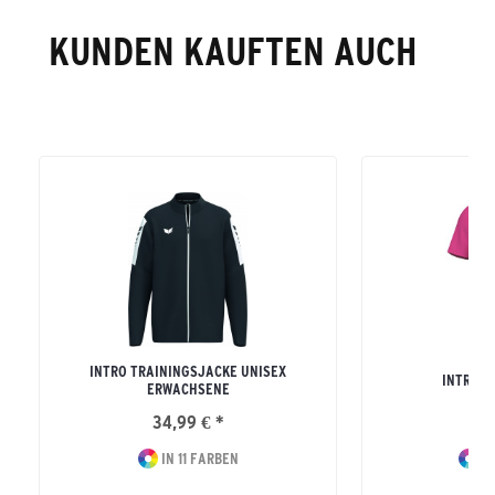
KUNDEN KAUFTEN AUCH
INTRO TRAININGSJACKE UNISEX
INTRO T
ERWACHSENE
34,99 € *
15
IN 11 FARBEN
IN