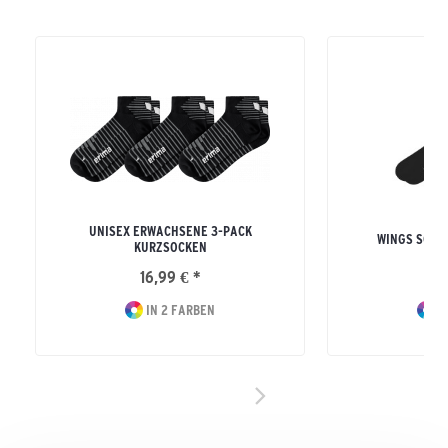
UNISEX ERWACHSENE 3-PACK
WINGS SOCK
KURZSOCKEN
16,99 € *
9
IN 2 FARBEN
I