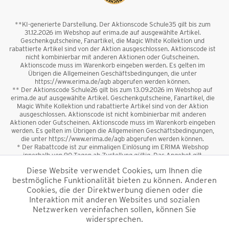
**KI-generierte Darstellung. Der Aktionscode Schule35 gilt bis zum
31.12.2026 im Webshop auf erima.de auf ausgewählte Artikel.
Geschenkgutscheine, Fanartikel, die Magic White Kollektion und
rabattierte Artikel sind von der Aktion ausgeschlossen. Aktionscode ist
nicht kombinierbar mit anderen Aktionen oder Gutscheinen.
Aktionscode muss im Warenkorb eingeben werden. Es gelten im
Übrigen die Allgemeinen Geschäftsbedingungen, die unter
https://www.erima.de/agb abgerufen werden können.
** Der Aktionscode Schule26 gilt bis zum 13.09.2026 im Webshop auf
erima.de auf ausgewählte Artikel. Geschenkgutscheine, Fanartikel, die
Magic White Kollektion und rabattierte Artikel sind von der Aktion
ausgeschlossen. Aktionscode ist nicht kombinierbar mit anderen
Aktionen oder Gutscheinen. Aktionscode muss im Warenkorb eingeben
werden. Es gelten im Übrigen die Allgemeinen Geschäftsbedingungen,
die unter https://www.erima.de/agb abgerufen werden können.
* Der Rabattcode ist zur einmaligen Einlösung im ERIMA Webshop
innerhalb von 90 Tagen ab Zustellung gültig. Das Angebot gilt
ausschließlich für Erstanmeldungen zum Newsletter. Reduzierte Ware
Diese Website verwendet Cookies, um Ihnen die
sowie Geschenkgutscheine sind vom Rabatt ausgeschlossen. Der
bestmögliche Funktionalität bieten zu können. Anderen
Rabattcode ist nicht mit anderen Aktionen oder Gutscheinen
kombinierbar. Der Mindestbestellwert beträgt 50 €
Cookies, die der Direktwerbung dienen oder die
*
Interaktion mit anderen Websites und sozialen
Netzwerken vereinfachen sollen, können Sie
*Alle Preise verstehen sich inkl. Mehrwertsteuer und zzgl.
widersprechen.
Versandkosten
und ggf. Nachnahmegebühren, wenn nicht anders
beschrieben.