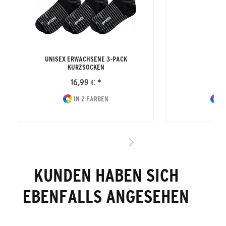
UNISEX ERWACHSENE 3-PACK
S
KURZSOCKEN
16,99 € *
7
IN 2 FARBEN
I
KUNDEN HABEN SICH
EBENFALLS ANGESEHEN