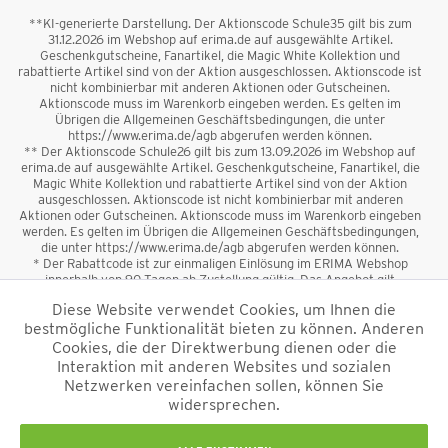
**KI-generierte Darstellung. Der Aktionscode Schule35 gilt bis zum
31.12.2026 im Webshop auf erima.de auf ausgewählte Artikel.
Geschenkgutscheine, Fanartikel, die Magic White Kollektion und
rabattierte Artikel sind von der Aktion ausgeschlossen. Aktionscode ist
nicht kombinierbar mit anderen Aktionen oder Gutscheinen.
Aktionscode muss im Warenkorb eingeben werden. Es gelten im
Übrigen die Allgemeinen Geschäftsbedingungen, die unter
https://www.erima.de/agb abgerufen werden können.
** Der Aktionscode Schule26 gilt bis zum 13.09.2026 im Webshop auf
erima.de auf ausgewählte Artikel. Geschenkgutscheine, Fanartikel, die
Magic White Kollektion und rabattierte Artikel sind von der Aktion
ausgeschlossen. Aktionscode ist nicht kombinierbar mit anderen
Aktionen oder Gutscheinen. Aktionscode muss im Warenkorb eingeben
werden. Es gelten im Übrigen die Allgemeinen Geschäftsbedingungen,
die unter https://www.erima.de/agb abgerufen werden können.
* Der Rabattcode ist zur einmaligen Einlösung im ERIMA Webshop
innerhalb von 90 Tagen ab Zustellung gültig. Das Angebot gilt
ausschließlich für Erstanmeldungen zum Newsletter. Reduzierte Ware
Diese Website verwendet Cookies, um Ihnen die
sowie Geschenkgutscheine sind vom Rabatt ausgeschlossen. Der
bestmögliche Funktionalität bieten zu können. Anderen
Rabattcode ist nicht mit anderen Aktionen oder Gutscheinen
kombinierbar. Der Mindestbestellwert beträgt 50 €
Cookies, die der Direktwerbung dienen oder die
*
Interaktion mit anderen Websites und sozialen
Netzwerken vereinfachen sollen, können Sie
*Alle Preise verstehen sich inkl. Mehrwertsteuer und zzgl.
widersprechen.
Versandkosten
und ggf. Nachnahmegebühren, wenn nicht anders
beschrieben.