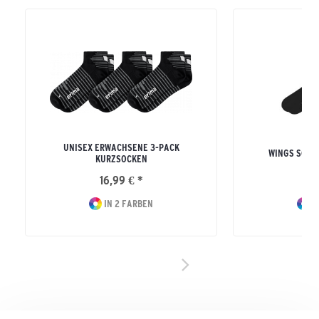
UNISEX ERWACHSENE 3-PACK
WINGS SOCK
KURZSOCKEN
16,99 € *
9
IN 2 FARBEN
I