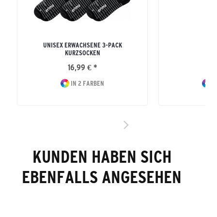
UNISEX ERWACHSENE 3-PACK
S
KURZSOCKEN
16,99 € *
7
IN 2 FARBEN
I
KUNDEN HABEN SICH
EBENFALLS ANGESEHEN