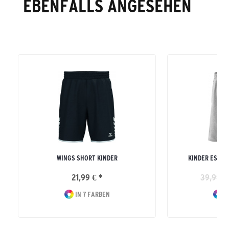
EBENFALLS ANGESEHEN
WINGS SHORT KINDER
KINDER ESSE
21,99 € *
39,99 €
IN 7 FARBEN
I