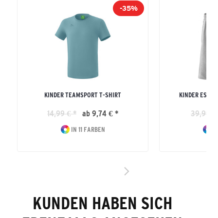
-35%
KINDER TEAMSPORT T-SHIRT
KINDER ESSE
14,99 € *
ab 9,74 € *
39,99 €
IN 11 FARBEN
I
KUNDEN HABEN SICH