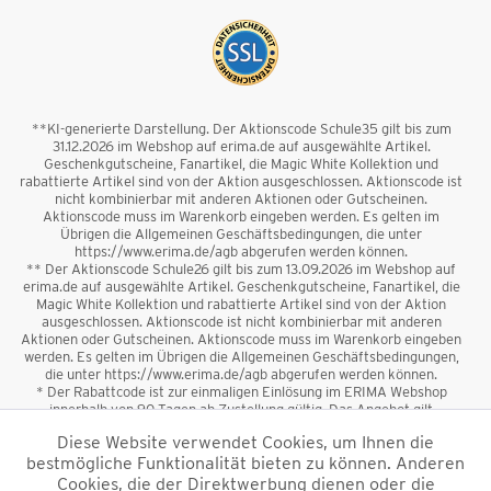
**KI-generierte Darstellung. Der Aktionscode Schule35 gilt bis zum
31.12.2026 im Webshop auf erima.de auf ausgewählte Artikel.
Geschenkgutscheine, Fanartikel, die Magic White Kollektion und
rabattierte Artikel sind von der Aktion ausgeschlossen. Aktionscode ist
nicht kombinierbar mit anderen Aktionen oder Gutscheinen.
Aktionscode muss im Warenkorb eingeben werden. Es gelten im
Übrigen die Allgemeinen Geschäftsbedingungen, die unter
https://www.erima.de/agb abgerufen werden können.
** Der Aktionscode Schule26 gilt bis zum 13.09.2026 im Webshop auf
erima.de auf ausgewählte Artikel. Geschenkgutscheine, Fanartikel, die
Magic White Kollektion und rabattierte Artikel sind von der Aktion
ausgeschlossen. Aktionscode ist nicht kombinierbar mit anderen
Aktionen oder Gutscheinen. Aktionscode muss im Warenkorb eingeben
werden. Es gelten im Übrigen die Allgemeinen Geschäftsbedingungen,
die unter https://www.erima.de/agb abgerufen werden können.
* Der Rabattcode ist zur einmaligen Einlösung im ERIMA Webshop
innerhalb von 90 Tagen ab Zustellung gültig. Das Angebot gilt
ausschließlich für Erstanmeldungen zum Newsletter. Reduzierte Ware
Diese Website verwendet Cookies, um Ihnen die
sowie Geschenkgutscheine sind vom Rabatt ausgeschlossen. Der
bestmögliche Funktionalität bieten zu können. Anderen
Rabattcode ist nicht mit anderen Aktionen oder Gutscheinen
kombinierbar. Der Mindestbestellwert beträgt 50 €
Cookies, die der Direktwerbung dienen oder die