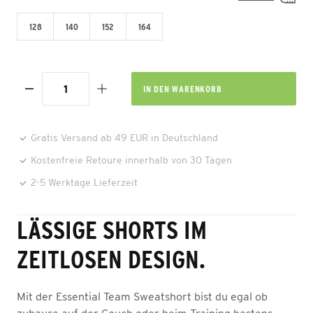
128
140
152
164
IN DEN
WARENKORB
Gratis Versand ab 49 EUR in Deutschland
Kostenfreie Retoure innerhalb von 30 Tagen
2-5 Werktage Lieferzeit
LÄSSIGE SHORTS IM
ZEITLOSEN DESIGN.
Mit der Essential Team Sweatshort bist du egal ob