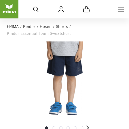
ERIMA
Kinder
Hosen
Shorts
Kinder Essential Team Sweatshort