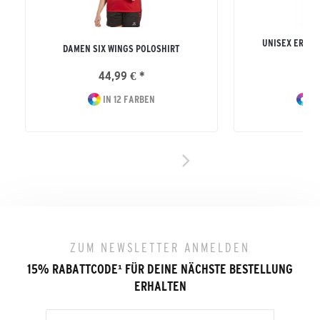
UNISEX ERWA
DAMEN SIX WINGS POLOSHIRT
S
44,99 € *
19
IN 12 FARBEN
IN
ZUM NEWSLETTER ANMELDEN
15% RABATTCODE
¹
FÜR DEINE NÄCHSTE BESTELLUNG
ERHALTEN