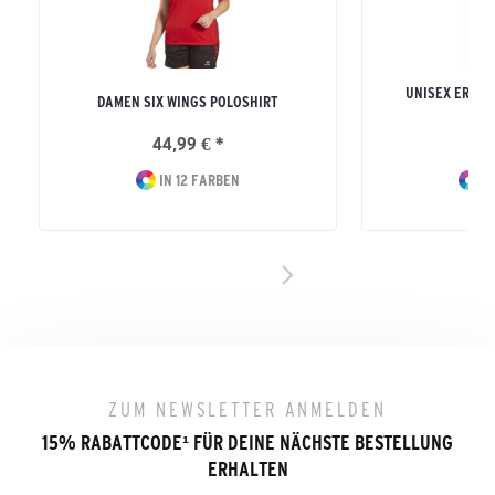
UNISEX ERWA
DAMEN SIX WINGS POLOSHIRT
S
44,99 € *
19
IN 12 FARBEN
IN
ZUM NEWSLETTER ANMELDEN
15% RABATTCODE
¹
FÜR DEINE NÄCHSTE BESTELLUNG
ERHALTEN