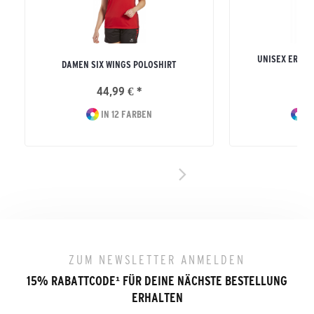
UNISEX ERWA
DAMEN SIX WINGS POLOSHIRT
S
44,99 € *
19
IN 12 FARBEN
IN
ZUM NEWSLETTER ANMELDEN
15% RABATTCODE
¹
FÜR DEINE NÄCHSTE BESTELLUNG
ERHALTEN