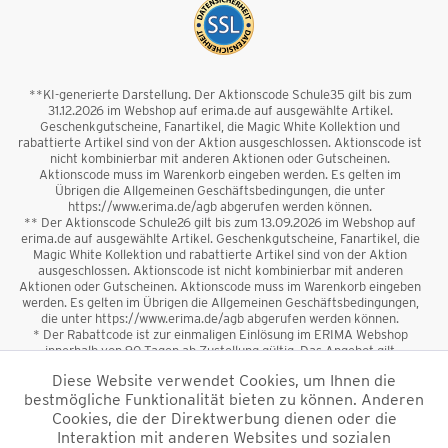
**KI-generierte Darstellung. Der Aktionscode Schule35 gilt bis zum
31.12.2026 im Webshop auf erima.de auf ausgewählte Artikel.
Geschenkgutscheine, Fanartikel, die Magic White Kollektion und
rabattierte Artikel sind von der Aktion ausgeschlossen. Aktionscode ist
nicht kombinierbar mit anderen Aktionen oder Gutscheinen.
Aktionscode muss im Warenkorb eingeben werden. Es gelten im
Übrigen die Allgemeinen Geschäftsbedingungen, die unter
https://www.erima.de/agb abgerufen werden können.
** Der Aktionscode Schule26 gilt bis zum 13.09.2026 im Webshop auf
erima.de auf ausgewählte Artikel. Geschenkgutscheine, Fanartikel, die
Magic White Kollektion und rabattierte Artikel sind von der Aktion
ausgeschlossen. Aktionscode ist nicht kombinierbar mit anderen
Aktionen oder Gutscheinen. Aktionscode muss im Warenkorb eingeben
werden. Es gelten im Übrigen die Allgemeinen Geschäftsbedingungen,
die unter https://www.erima.de/agb abgerufen werden können.
* Der Rabattcode ist zur einmaligen Einlösung im ERIMA Webshop
innerhalb von 90 Tagen ab Zustellung gültig. Das Angebot gilt
ausschließlich für Erstanmeldungen zum Newsletter. Reduzierte Ware
Diese Website verwendet Cookies, um Ihnen die
sowie Geschenkgutscheine sind vom Rabatt ausgeschlossen. Der
bestmögliche Funktionalität bieten zu können. Anderen
Rabattcode ist nicht mit anderen Aktionen oder Gutscheinen
kombinierbar. Der Mindestbestellwert beträgt 50 €
Cookies, die der Direktwerbung dienen oder die
*
Interaktion mit anderen Websites und sozialen