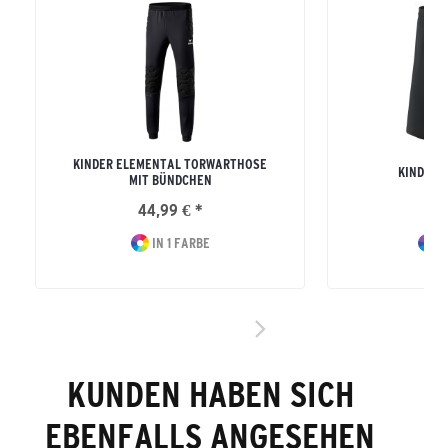
KINDER ELEMENTAL TORWARTHOSE
KINDER R
MIT BÜNDCHEN
44,99 € *
16
IN 1 FARBE
I
KUNDEN HABEN SICH
EBENFALLS ANGESEHEN