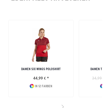
DAMEN SIX WINGS POLOSHIRT
DAMEN TEAM
44,99 € *
34,99 € *
IN 12 FARBEN
IN