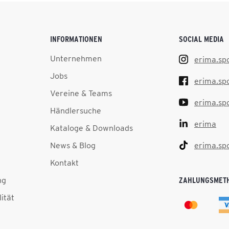
INFORMATIONEN
SOCIAL MEDIA
Unternehmen
erima.sp
Jobs
erima.sp
Vereine & Teams
erima.sp
Händlersuche
erima
Kataloge & Downloads
News & Blog
erima.sp
Kontakt
ng
ZAHLUNGSMET
lität