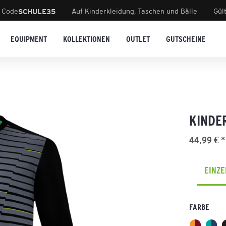
 Code
Auf Kinderkleidung, Taschen und Bälle
Gül
SCHULE35
EQUIPMENT
KOLLEKTIONEN
OUTLET
GUTSCHEINE
KINDE
44,99 € *
EINZ
FARBE