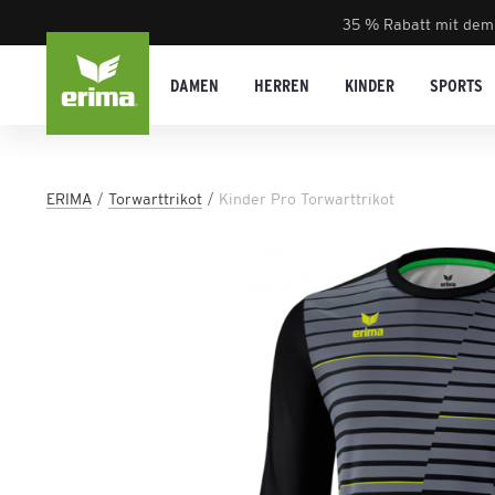
35 % Rabatt mit dem
DAMEN
HERREN
KINDER
SPORTS
ERIMA
Torwarttrikot
Kinder Pro Torwarttrikot