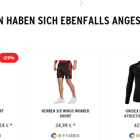
 HABEN SICH EBENFALLS ANGE
-25%
RT
HERREN SIX WINGS WORKER
UNISEX
SHORT
ATHLETI
24 € *
34,99 € *
42
N
IN 9 FARBEN
IN