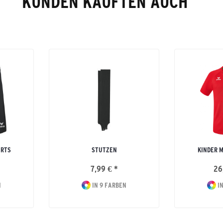
KUNDEN KAUFTEN AUCH
ORTS
STUTZEN
KINDER 
7,99 € *
26
N
IN 9 FARBEN
IN