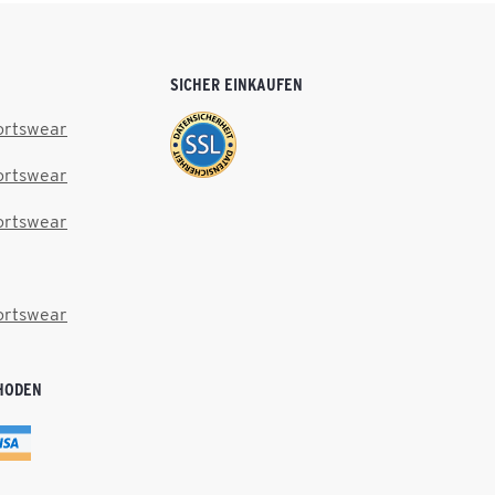
SICHER EINKAUFEN
ortswear
ortswear
ortswear
ortswear
HODEN