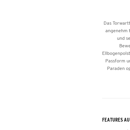
Das Torwartt
angenehm tr
und se
Beweg
Ellbogenpols
Passform un
Paraden op
FEATURES AU