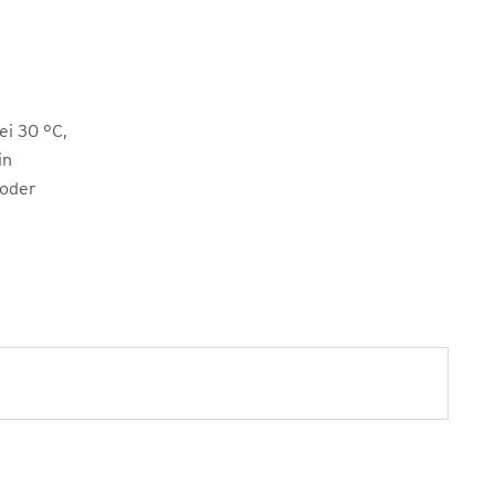
i 30 °C,
in
 oder