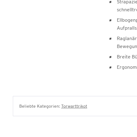
Strapazi
schnellt
Ellbogen
Aufprall
Raglanär
Bewegung
Breite B
Ergonom
Beliebte Kategorien:
Torwarttrikot