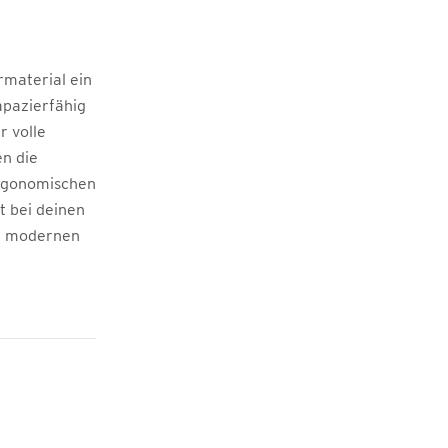
rmaterial ein
apazierfähig
r volle
en die
ergonomischen
t bei deinen
en modernen