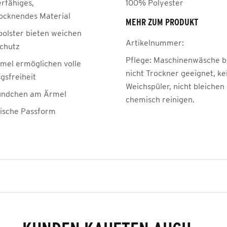
erfähiges,
100% Polyester
rocknendes Material
MEHR ZUM PRODUKT
polster bieten weichen
Artikelnummer:
schutz
Pflege:
Maschinenwäsche be
mel ermöglichen volle
nicht Trockner geeignet, ke
sfreiheit
Weichspüler, nicht bleichen
ündchen am Ärmel
chemisch reinigen.
ische Passform