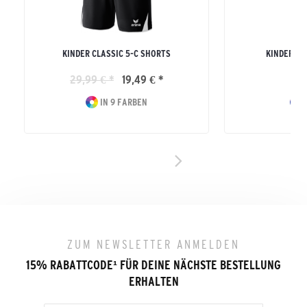
KINDER CLASSIC 5-C SHORTS
KINDER T
29,99 € *
19,49 € *
29
IN 9 FARBEN
I
ZUM NEWSLETTER ANMELDEN
15% RABATTCODE
¹
FÜR DEINE NÄCHSTE BESTELLUNG
ERHALTEN