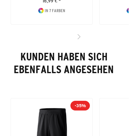
16,99 € *
34
IN 7 FARBEN
I
KUNDEN HABEN SICH
EBENFALLS ANGESEHEN
-35%