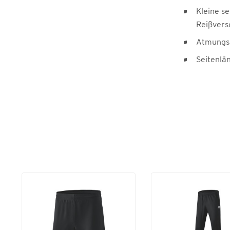
Kleine se
Reißvers
Atmungsa
Seitenlä