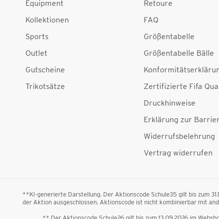
Equipment
Retoure
Kollektionen
FAQ
Sports
Größentabelle
Outlet
Größentabelle Bälle
Gutscheine
Konformitätserkläru
Trikotsätze
Zertifizierte Fifa Qua
Druckhinweise
Erklärung zur Barrier
Widerrufsbelehrung
Vertrag widerrufen
**KI-generierte Darstellung. Der Aktionscode Schule35 gilt bis zum 31
der Aktion ausgeschlossen. Aktionscode ist nicht kombinierbar mit a
** Der Aktionscode Schule26 gilt bis zum 13.09.2026 im Webshop