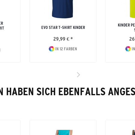
ER
KINDER P
EVO STAR T-SHIRT KINDER
MIT
29,99 € *
26
IN 12 FARBEN
IN
N
 HABEN SICH EBENFALLS ANGE