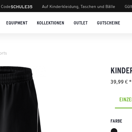
 Code
Auf Kinderkleidung, Taschen und Bälle
Gül
SCHULE35
EQUIPMENT
KOLLEKTIONEN
OUTLET
GUTSCHEINE
orts
KINDE
39,99 € *
EINZ
FARBE