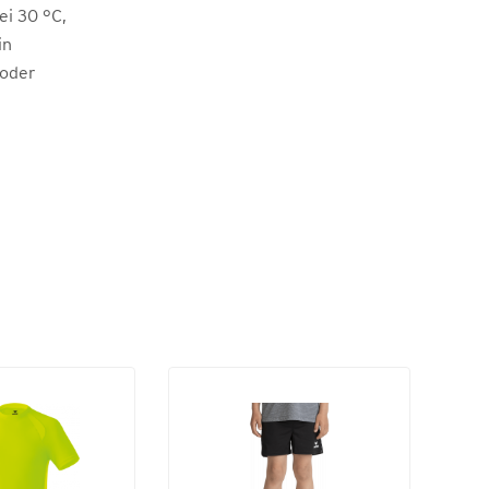
i 30 °C,
in
 oder