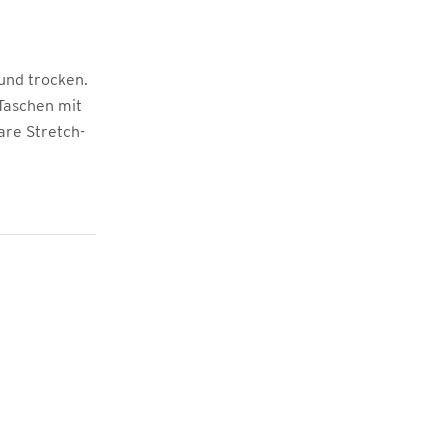
und trocken.
 Taschen mit
are Stretch-