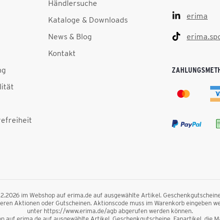
Händlersuche
erima
Kataloge & Downloads
News & Blog
erima.sp
Kontakt
ng
ZAHLUNGSMET
lität
efreiheit
.12.2026 im Webshop auf erima.de auf ausgewählte Artikel. Geschenkgutscheine, F
nderen Aktionen oder Gutscheinen. Aktionscode muss im Warenkorb eingeben we
unter https://www.erima.de/agb abgerufen werden können.
 auf erima.de auf ausgewählte Artikel. Geschenkgutscheine, Fanartikel, die Mag