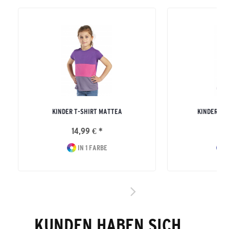
KINDER T-SHIRT MATTEA
KINDER SW
14,99 € *
29
IN 1 FARBE
I
KUNDEN HABEN SICH