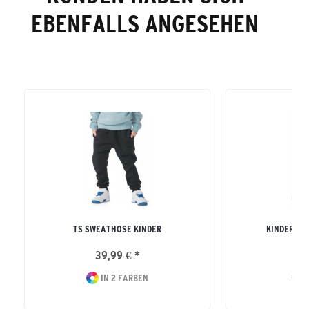
EBENFALLS ANGESEHEN
TS SWEATHOSE KINDER
KINDER SW
39,99 € *
29
IN 2 FARBEN
I