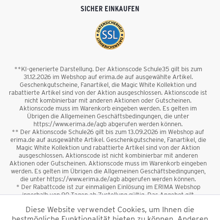
SICHER EINKAUFEN
**KI-generierte Darstellung. Der Aktionscode Schule35 gilt bis zum
31.12.2026 im Webshop auf erima.de auf ausgewählte Artikel.
Geschenkgutscheine, Fanartikel, die Magic White Kollektion und
rabattierte Artikel sind von der Aktion ausgeschlossen. Aktionscode ist
nicht kombinierbar mit anderen Aktionen oder Gutscheinen.
Aktionscode muss im Warenkorb eingeben werden. Es gelten im
Übrigen die Allgemeinen Geschäftsbedingungen, die unter
https://www.erima.de/agb abgerufen werden können.
** Der Aktionscode Schule26 gilt bis zum 13.09.2026 im Webshop auf
erima.de auf ausgewählte Artikel. Geschenkgutscheine, Fanartikel, die
Magic White Kollektion und rabattierte Artikel sind von der Aktion
ausgeschlossen. Aktionscode ist nicht kombinierbar mit anderen
Aktionen oder Gutscheinen. Aktionscode muss im Warenkorb eingeben
werden. Es gelten im Übrigen die Allgemeinen Geschäftsbedingungen,
die unter https://www.erima.de/agb abgerufen werden können.
* Der Rabattcode ist zur einmaligen Einlösung im ERIMA Webshop
innerhalb von 90 Tagen ab Zustellung gültig. Das Angebot gilt
ausschließlich für Erstanmeldungen zum Newsletter. Reduzierte Ware
Diese Website verwendet Cookies, um Ihnen die
sowie Geschenkgutscheine sind vom Rabatt ausgeschlossen. Der
bestmögliche Funktionalität bieten zu können. Anderen
Rabattcode ist nicht mit anderen Aktionen oder Gutscheinen