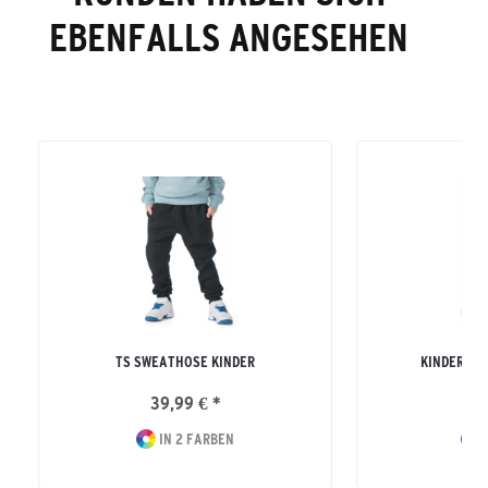
EBENFALLS ANGESEHEN
TS SWEATHOSE KINDER
KINDER SW
39,99 € *
29
IN 2 FARBEN
I