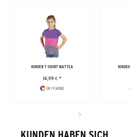
KINDER T-SHIRT MATTEA
KINDER SW
14,99 € *
29
IN 1 FARBE
I
KUNDEN HABEN SICH