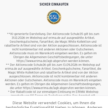
SICHER EINKAUFEN
**KI-generierte Darstellung. Der Aktionscode Schule35 gilt bis zum
31.12.2026 im Webshop auf erima.de auf ausgewählte Artikel.
Geschenkgutscheine, Fanartikel, die Magic White Kollektion und
rabattierte Artikel sind von der Aktion ausgeschlossen. Aktionscode ist
nicht kombinierbar mit anderen Aktionen oder Gutscheinen.
Aktionscode muss im Warenkorb eingeben werden. Es gelten im
Übrigen die Allgemeinen Geschäftsbedingungen, die unter
https://www.erima.de/agb abgerufen werden können.
** Der Aktionscode Schule26 gilt bis zum 13.09.2026 im Webshop auf
erima.de auf ausgewählte Artikel. Geschenkgutscheine, Fanartikel, die
Magic White Kollektion und rabattierte Artikel sind von der Aktion
ausgeschlossen. Aktionscode ist nicht kombinierbar mit anderen
Aktionen oder Gutscheinen. Aktionscode muss im Warenkorb eingeben
werden. Es gelten im Übrigen die Allgemeinen Geschäftsbedingungen,
die unter https://www.erima.de/agb abgerufen werden können.
* Der Rabattcode ist zur einmaligen Einlösung im ERIMA Webshop
innerhalb von 90 Tagen ab Zustellung gültig. Das Angebot gilt
ausschließlich für Erstanmeldungen zum Newsletter. Reduzierte Ware
Diese Website verwendet Cookies, um Ihnen die
sowie Geschenkgutscheine sind vom Rabatt ausgeschlossen. Der
bestmögliche Funktionalität bieten zu können. Anderen
Rabattcode ist nicht mit anderen Aktionen oder Gutscheinen