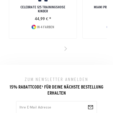
CELEBRATE 125 TRAININGSHOSE
MIAMI PRÄSE
KINDER
44,99 € *
49
IN 4 FARBEN
I
ZUM NEWSLETTER ANMELDEN
15% RABATTCODE
¹
FÜR DEINE NÄCHSTE BESTELLUNG
ERHALTEN