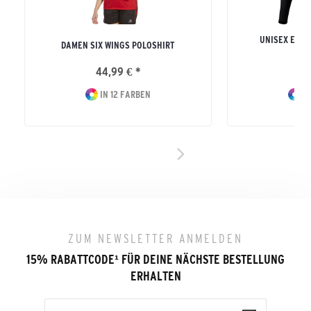
UNISEX ERW
DAMEN SIX WINGS POLOSHIRT
LON
44,99 € *
42
IN 12 FARBEN
IN
ZUM NEWSLETTER ANMELDEN
15% RABATTCODE
¹
FÜR DEINE NÄCHSTE BESTELLUNG
ERHALTEN