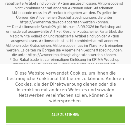
rabattierte Artikel sind von der Aktion ausgeschlossen. Aktionscode ist
nicht kombinierbar mit anderen Aktionen oder Gutscheinen.
Aktionscode muss im Warenkorb eingeben werden. Es gelten im
Übrigen die Allgemeinen Geschäftsbedingungen, die unter
https://www.erima.de/agb abgerufen werden können.
** Der Aktionscode Schule26 gilt bis zum 13.09.2026 im Webshop auf
erima.de auf ausgewählte Artikel. Geschenkgutscheine, Fanartikel, die
Magic White Kollektion und rabattierte Artikel sind von der Aktion
ausgeschlossen. Aktionscode ist nicht kombinierbar mit anderen
Aktionen oder Gutscheinen. Aktionscode muss im Warenkorb eingeben
werden. Es gelten im Übrigen die Allgemeinen Geschäftsbedingungen,
die unter https://www.erima.de/agb abgerufen werden können.
* Der Rabattcode ist zur einmaligen Einlösung im ERIMA Webshop
innerhalb von 90 Tagen ab Zustellung gültig. Das Angebot gilt
ausschließlich für Erstanmeldungen zum Newsletter. Reduzierte Ware
Diese Website verwendet Cookies, um Ihnen die
sowie Geschenkgutscheine sind vom Rabatt ausgeschlossen. Der
bestmögliche Funktionalität bieten zu können. Anderen
Rabattcode ist nicht mit anderen Aktionen oder Gutscheinen
kombinierbar. Der Mindestbestellwert beträgt 50 €
Cookies, die der Direktwerbung dienen oder die
*
Interaktion mit anderen Websites und sozialen
Netzwerken vereinfachen sollen, können Sie
*Alle Preise verstehen sich inkl. Mehrwertsteuer und zzgl.
widersprechen.
Versandkosten
und ggf. Nachnahmegebühren, wenn nicht anders
beschrieben.
Impressum
AGB
Datenschutzinformation