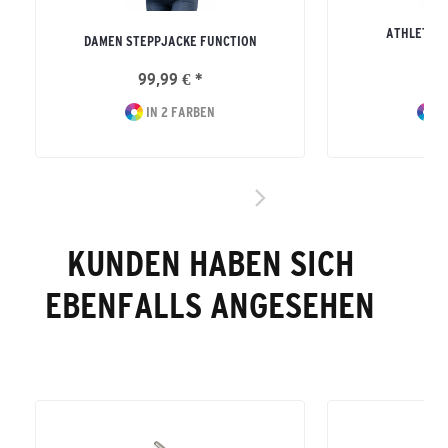
ATHLETIC 
DAMEN STEPPJACKE FUNCTION
ERW
99,99 € *
29
IN 2 FARBEN
I
KUNDEN HABEN SICH
EBENFALLS ANGESEHEN