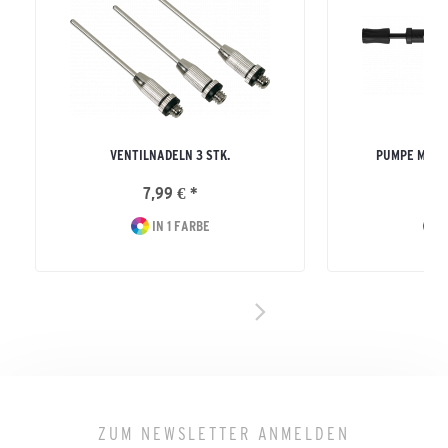
VENTILNADELN 3 STK.
PUMPE MIT 
7,99 € *
32
IN 1 FARBE
I
ZUM NEWSLETTER ANMELDEN