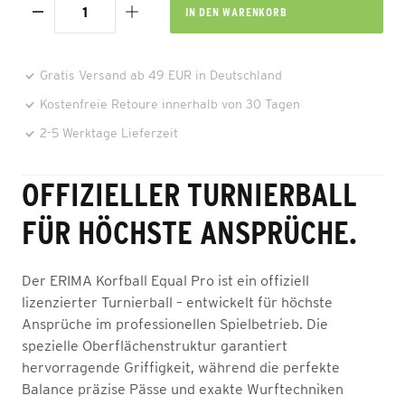
IN DEN
WARENKORB
Gratis Versand ab 49 EUR in Deutschland
Kostenfreie Retoure innerhalb von 30 Tagen
2-5 Werktage Lieferzeit
OFFIZIELLER TURNIERBALL
FÜR HÖCHSTE ANSPRÜCHE.
Der ERIMA Korfball Equal Pro ist ein offiziell
lizenzierter Turnierball – entwickelt für höchste
Ansprüche im professionellen Spielbetrieb. Die
spezielle Oberflächenstruktur garantiert
hervorragende Griffigkeit, während die perfekte
Balance präzise Pässe und exakte Wurftechniken