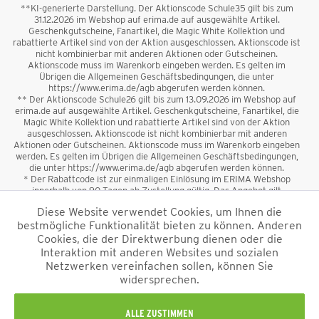
**KI-generierte Darstellung. Der Aktionscode Schule35 gilt bis zum
31.12.2026 im Webshop auf erima.de auf ausgewählte Artikel.
Geschenkgutscheine, Fanartikel, die Magic White Kollektion und
rabattierte Artikel sind von der Aktion ausgeschlossen. Aktionscode ist
nicht kombinierbar mit anderen Aktionen oder Gutscheinen.
Aktionscode muss im Warenkorb eingeben werden. Es gelten im
Übrigen die Allgemeinen Geschäftsbedingungen, die unter
https://www.erima.de/agb abgerufen werden können.
** Der Aktionscode Schule26 gilt bis zum 13.09.2026 im Webshop auf
erima.de auf ausgewählte Artikel. Geschenkgutscheine, Fanartikel, die
Magic White Kollektion und rabattierte Artikel sind von der Aktion
ausgeschlossen. Aktionscode ist nicht kombinierbar mit anderen
Aktionen oder Gutscheinen. Aktionscode muss im Warenkorb eingeben
werden. Es gelten im Übrigen die Allgemeinen Geschäftsbedingungen,
die unter https://www.erima.de/agb abgerufen werden können.
* Der Rabattcode ist zur einmaligen Einlösung im ERIMA Webshop
innerhalb von 90 Tagen ab Zustellung gültig. Das Angebot gilt
ausschließlich für Erstanmeldungen zum Newsletter. Reduzierte Ware
Diese Website verwendet Cookies, um Ihnen die
sowie Geschenkgutscheine sind vom Rabatt ausgeschlossen. Der
bestmögliche Funktionalität bieten zu können. Anderen
Rabattcode ist nicht mit anderen Aktionen oder Gutscheinen
kombinierbar. Der Mindestbestellwert beträgt 50 €
Cookies, die der Direktwerbung dienen oder die
*
Interaktion mit anderen Websites und sozialen
Netzwerken vereinfachen sollen, können Sie
*Alle Preise verstehen sich inkl. Mehrwertsteuer und zzgl.
widersprechen.
Versandkosten
und ggf. Nachnahmegebühren, wenn nicht anders
beschrieben.