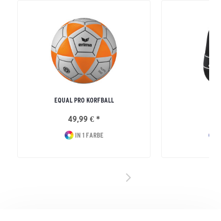
EQUAL PRO KORFBALL
TS 
49,99 € *
19
IN 1 FARBE
I