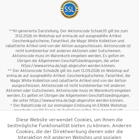
**KI-generierte Darstellung. Der Aktionscode Schule35 gilt bis zum
31.12.2026 im Webshop auf erima.de auf ausgewählte Artikel.
Geschenkgutscheine, Fanartikel, die Magic White Kollektion und
rabattierte Artikel sind von der Aktion ausgeschlossen. Aktionscode ist
nicht kombinierbar mit anderen Aktionen oder Gutscheinen.
Aktionscode muss im Warenkorb eingeben werden. Es gelten im
Übrigen die Allgemeinen Geschäftsbedingungen, die unter
https://www.erima.de/agb abgerufen werden können.
** Der Aktionscode Schule26 gilt bis zum 13.09.2026 im Webshop auf
erima.de auf ausgewählte Artikel. Geschenkgutscheine, Fanartikel, die
Magic White Kollektion und rabattierte Artikel sind von der Aktion
ausgeschlossen. Aktionscode ist nicht kombinierbar mit anderen
Aktionen oder Gutscheinen. Aktionscode muss im Warenkorb eingeben
werden. Es gelten im Übrigen die Allgemeinen Geschäftsbedingungen,
die unter https://www.erima.de/agb abgerufen werden können.
* Der Rabattcode ist zur einmaligen Einlösung im ERIMA Webshop
innerhalb von 90 Tagen ab Zustellung gültig. Das Angebot gilt
ausschließlich für Erstanmeldungen zum Newsletter. Reduzierte Ware
Diese Website verwendet Cookies, um Ihnen die
sowie Geschenkgutscheine sind vom Rabatt ausgeschlossen. Der
bestmögliche Funktionalität bieten zu können. Anderen
Rabattcode ist nicht mit anderen Aktionen oder Gutscheinen
kombinierbar. Der Mindestbestellwert beträgt 50 €
Cookies, die der Direktwerbung dienen oder die
*
Interaktion mit anderen Websites und sozialen