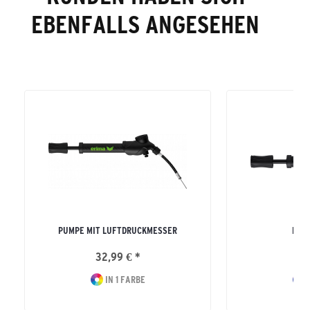
EBENFALLS ANGESEHEN
PUMPE MIT LUFTDRUCKMESSER
LUF
32,99 € *
9
IN 1 FARBE
I