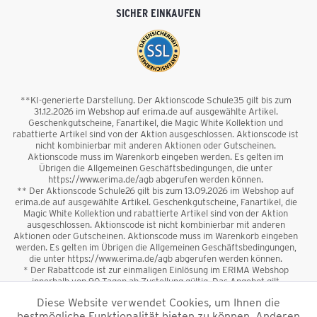
SICHER EINKAUFEN
**KI-generierte Darstellung. Der Aktionscode Schule35 gilt bis zum
31.12.2026 im Webshop auf erima.de auf ausgewählte Artikel.
Geschenkgutscheine, Fanartikel, die Magic White Kollektion und
rabattierte Artikel sind von der Aktion ausgeschlossen. Aktionscode ist
nicht kombinierbar mit anderen Aktionen oder Gutscheinen.
Aktionscode muss im Warenkorb eingeben werden. Es gelten im
Übrigen die Allgemeinen Geschäftsbedingungen, die unter
https://www.erima.de/agb abgerufen werden können.
** Der Aktionscode Schule26 gilt bis zum 13.09.2026 im Webshop auf
erima.de auf ausgewählte Artikel. Geschenkgutscheine, Fanartikel, die
Magic White Kollektion und rabattierte Artikel sind von der Aktion
ausgeschlossen. Aktionscode ist nicht kombinierbar mit anderen
Aktionen oder Gutscheinen. Aktionscode muss im Warenkorb eingeben
werden. Es gelten im Übrigen die Allgemeinen Geschäftsbedingungen,
die unter https://www.erima.de/agb abgerufen werden können.
* Der Rabattcode ist zur einmaligen Einlösung im ERIMA Webshop
innerhalb von 90 Tagen ab Zustellung gültig. Das Angebot gilt
ausschließlich für Erstanmeldungen zum Newsletter. Reduzierte Ware
Diese Website verwendet Cookies, um Ihnen die
sowie Geschenkgutscheine sind vom Rabatt ausgeschlossen. Der
bestmögliche Funktionalität bieten zu können. Anderen
Rabattcode ist nicht mit anderen Aktionen oder Gutscheinen