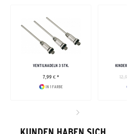
VENTILNADELN 3 STK.
KINDER MA
7,99 € *
12,99 €
IN 1 FARBE
I
KUNDEN HABEN SICH