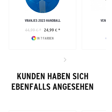
VRANJES 2023 HANDBALL
VENTILN
44,99 € *
24,99 € *
7
IN 7 FARBEN
I
KUNDEN HABEN SICH
EBENFALLS ANGESEHEN