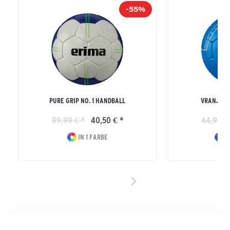
-55%
PURE GRIP NO. 1 HANDBALL
VRANJES 
89,99 € *
40,50 € *
44,99 €
IN 1 FARBE
I