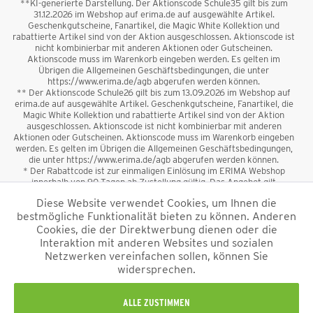
**KI-generierte Darstellung. Der Aktionscode Schule35 gilt bis zum
31.12.2026 im Webshop auf erima.de auf ausgewählte Artikel.
Geschenkgutscheine, Fanartikel, die Magic White Kollektion und
rabattierte Artikel sind von der Aktion ausgeschlossen. Aktionscode ist
nicht kombinierbar mit anderen Aktionen oder Gutscheinen.
Aktionscode muss im Warenkorb eingeben werden. Es gelten im
Übrigen die Allgemeinen Geschäftsbedingungen, die unter
https://www.erima.de/agb abgerufen werden können.
** Der Aktionscode Schule26 gilt bis zum 13.09.2026 im Webshop auf
erima.de auf ausgewählte Artikel. Geschenkgutscheine, Fanartikel, die
Magic White Kollektion und rabattierte Artikel sind von der Aktion
ausgeschlossen. Aktionscode ist nicht kombinierbar mit anderen
Aktionen oder Gutscheinen. Aktionscode muss im Warenkorb eingeben
werden. Es gelten im Übrigen die Allgemeinen Geschäftsbedingungen,
die unter https://www.erima.de/agb abgerufen werden können.
* Der Rabattcode ist zur einmaligen Einlösung im ERIMA Webshop
innerhalb von 90 Tagen ab Zustellung gültig. Das Angebot gilt
ausschließlich für Erstanmeldungen zum Newsletter. Reduzierte Ware
Diese Website verwendet Cookies, um Ihnen die
sowie Geschenkgutscheine sind vom Rabatt ausgeschlossen. Der
bestmögliche Funktionalität bieten zu können. Anderen
Rabattcode ist nicht mit anderen Aktionen oder Gutscheinen
kombinierbar. Der Mindestbestellwert beträgt 50 €
Cookies, die der Direktwerbung dienen oder die
*
Interaktion mit anderen Websites und sozialen
Netzwerken vereinfachen sollen, können Sie
*Alle Preise verstehen sich inkl. Mehrwertsteuer und zzgl.
widersprechen.
Versandkosten
und ggf. Nachnahmegebühren, wenn nicht anders
beschrieben.